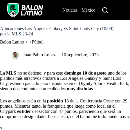
S
k
Noticias
México
Perú
i
p
t
o
Alineaciones Los Ángeles Galaxy vs Saint Louis City (10/09)
c
por la MLS 23-24
o
Balon Latino
>
+Fútbol
n
t
e
Juan Pablo López
10 septiembre, 2023
n
t
La
MLS
no se detiene, y para este
domingo 10 de agosto
uno de los
platillos más atractivos cruzará a
Los Ángeles Galaxy
y Saint Lois
City, estando pactado para disputarse en el Dignity Sports Health Park,
siendo dos conjuntos con realidades
muy distintas
.
Los angelinos están en la
posición 13
de la Conferencia Oeste con 29
puntos. Mientras tanto, la franquicia que juega como local en el
Citypark
es líder
del sector con 47 puntos, pareciendo que será un
compromiso desigualado. Pese a esto, en el balompié todo puede pasar.
3