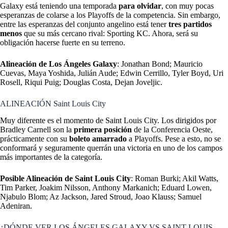
Galaxy está teniendo una temporada
para olvidar
, con muy pocas
esperanzas de colarse a los Playoffs de la competencia. Sin embargo,
entre las esperanzas del conjunto angelino está tener
tres partidos
menos
que su más cercano rival: Sporting KC. Ahora, será su
obligación hacerse fuerte en su terreno.
Alineación de Los Ángeles Galaxy
:
Jonathan Bond; Mauricio
Cuevas, Maya Yoshida, Julián Aude; Edwin Cerrillo, Tyler Boyd, Uri
Rosell, Riqui Puig; Douglas Costa, Dejan Joveljic.
ALINEACIÓN Saint Louis City
Muy diferente es el momento de Saint Louis City. Los dirigidos por
Bradley Carnell son la
primera posición
de la Conferencia Oeste,
prácticamente con su
boleto amarrado
a Playoffs. Pese a esto, no se
conformará y seguramente querrán una victoria en uno de los campos
más importantes de la categoría.
Posible Alineación de Saint Louis City
:
Roman Burki; Akil Watts,
Tim Parker, Joakim Nilsson, Anthony Markanich; Eduard Lowen,
Njabulo Blom; Az Jackson, Jared Stroud, Joao Klauss; Samuel
Adeniran.
¿DÓNDE VER LOS ÁNGELES GALAXY VS SAINT LOUIS