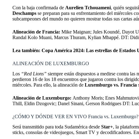
Con la baja confirmada de
Aurelien Tchouameni
, quién seguir
Deschamps
se preparan para su enfrentamiento del miércoles co
subcampeones del mundo no quieren mostrar todas sus cartas aú
Alineación de Francia:
Mike Maignan; Jules Koundé, Dayot U
Randal Kolo Muani, Marcus Thuram, Kylian Mbappé. DT: Didi
Lea también:
Copa América 2024: Las estrellas de Estados U
ALINEACIÓN DE LUXEMBURGO
Los
“Red Lions”
siempre están dispuestos a medirse contra las 
perdieron 16 de los 18 encuentros que jugaron contra los dirigi
miércoles. Para ello, la alineación de
Luxemburgo vs. Francia
s
Alineación de Luxemburgo:
Anthony Moris; Enes Mahmutovic,
Thill, Eldin Dzogovic; Danel Sinani, Gerson Rodrigues DT: Luc
¿CÓMO Y DÓNDE VER EN VIVO Francia vs. Luxemburgo?
Será transmitido para toda Sudamérica desde
Star+
, la platafor
sticks, consolas de videojuegos, Smart TV y decodificadores. E