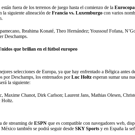
á están fuera de los terrenos de juego hasta el comienzo de la
Eurocopa
n la siguiente alineación de
Francia vs. Luxemburgo
con varios nombr
n.
pamecano, Ibrahima Konaté, Theo Hernández; Youssouf Fofana, N’Go
er Deschamps.
nidos que brillan en el fútbol europeo
mejores selecciones de Europa, ya que hay enfrentado a Bélgica antes de
dos por Deschamps, los entrenados por
Luc Holtz
esperan sumar una nueva
erá la siguiente:
 Maxime Chanot, Dirk Carlson; Laurent Jans, Mathias Olesen, Christo
 Holtz.
ma de streaming de
ESPN
que es compatible con navegadores web, dispos
n México también se podrá seguir desde
SKY Sports
y en España la señ