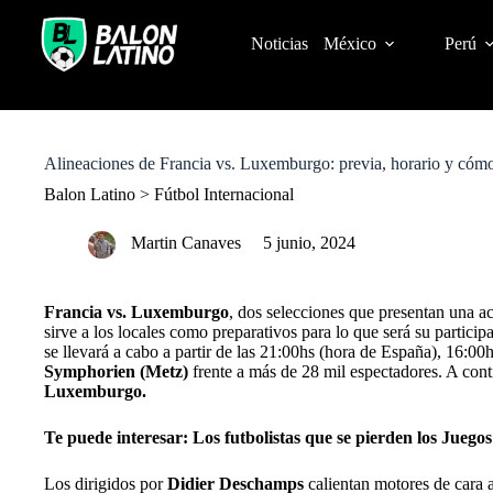
S
k
Noticias
México
Perú
i
p
t
o
c
o
Alineaciones de Francia vs. Luxemburgo: previa, horario y cóm
n
t
Balon Latino
>
Fútbol Internacional
e
n
Martin Canaves
5 junio, 2024
t
Francia vs. Luxemburgo
, dos selecciones que presentan una ac
sirve a los locales como preparativos para lo que será su particip
se llevará a cabo a partir de las 21:00hs (hora de España), 16:
Symphorien
(Metz)
frente a más de 28 mil espectadores. A cont
Luxemburgo.
Te puede interesar:
Los futbolistas que se pierden los Juego
Los dirigidos por
Didier Deschamps
calientan motores de cara 