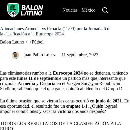
S
k
Noticias
México
Perú
i
p
t
o
Alineaciones Armenia vs Croacia (11/09) por la Jornada 6 de
c
la clasificación a la Eurocopa 2024
o
Balon Latino
>
+Fútbol
n
t
e
Juan Pablo López
11 septiembre, 2023
n
t
Las eliminatorias rumbo a la
Eurocopa 2024
no se detienen, teniendo
para este
lunes 11 de septiembre
un partido más que interesante que
cruzará a
Armenia
y
Croacia
en el Vazgen Sargsyan Republican
Stadium, sabiendo que el que gane aspirará al liderato del Grupo D.
La última ocasión que se vieron las caras ocurrió en
junio de 2021
. En
esa oportunidad, el resultado fue un
empate 1-1
. ¿Quién logrará
imponer condiciones y sacar la victoria dos años después?
TODOS LOS RESULTADOS DE LA CLASIFICACIÓN A LA
EURO