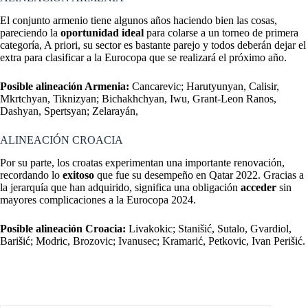
El conjunto armenio tiene algunos años haciendo bien las cosas,
pareciendo la
oportunidad ideal
para colarse a un torneo de primera
categoría, A priori, su sector es bastante parejo y todos deberán dejar el
extra para clasificar a la Eurocopa que se realizará el próximo año.
Posible alineación Armenia:
Cancarevic; Harutyunyan, Calisir,
Mkrtchyan, Tiknizyan; Bichakhchyan, Iwu, Grant-Leon Ranos,
Dashyan, Spertsyan; Zelarayán,
ALINEACIÓN CROACIA
Por su parte, los croatas experimentan una importante renovación,
recordando lo
exitoso
que fue su desempeño en Qatar 2022. Gracias a
la jerarquía que han adquirido, significa una obligación
acceder
sin
mayores complicaciones a la Eurocopa 2024.
Posible alineación Croacia:
Livakokic; Stanišić, Sutalo, Gvardiol,
Barišić; Modric, Brozovic; Ivanusec; Kramarić, Petkovic, Ivan Perišić.