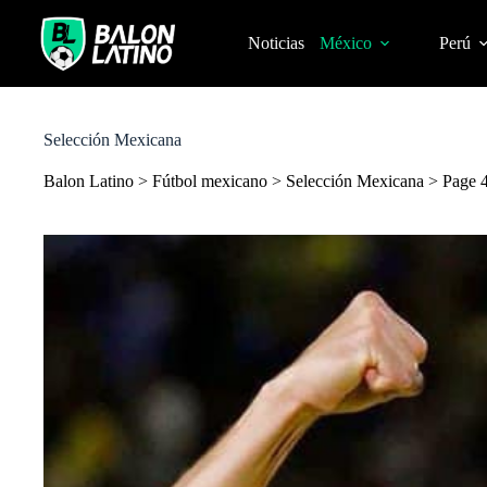
S
k
Noticias
México
Perú
i
p
t
o
c
Selección Mexicana
o
n
Balon Latino
>
Fútbol mexicano
>
Selección Mexicana
>
Page 
t
e
n
t