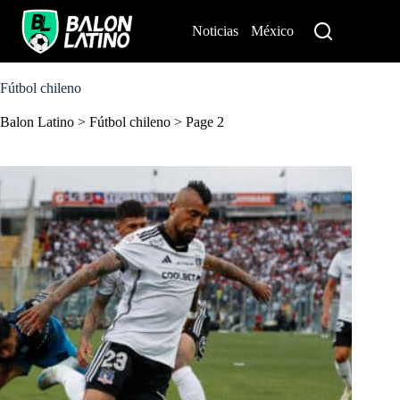
S
k
Noticias
México
Perú
i
p
t
o
Fútbol chileno
c
o
Balon Latino
>
Fútbol chileno
>
Page 2
n
t
e
n
t