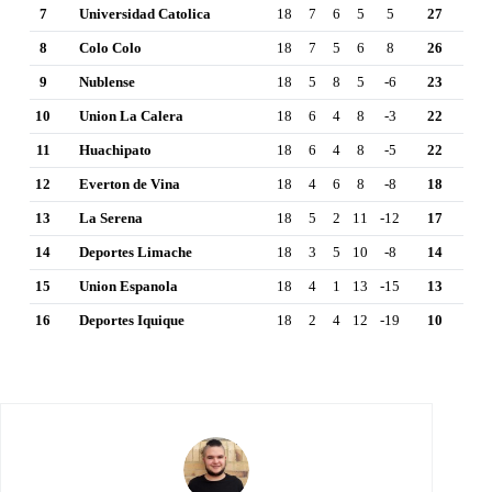
7
Universidad Catolica
18
7
6
5
5
27
8
Colo Colo
18
7
5
6
8
26
9
Nublense
18
5
8
5
-6
23
10
Union La Calera
18
6
4
8
-3
22
11
Huachipato
18
6
4
8
-5
22
12
Everton de Vina
18
4
6
8
-8
18
13
La Serena
18
5
2
11
-12
17
14
Deportes Limache
18
3
5
10
-8
14
15
Union Espanola
18
4
1
13
-15
13
16
Deportes Iquique
18
2
4
12
-19
10