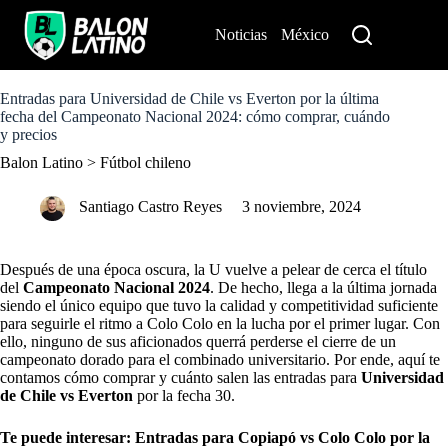
S
k
Noticias
México
Perú
i
p
t
o
Entradas para Universidad de Chile vs Everton por la última
c
fecha del Campeonato Nacional 2024: cómo comprar, cuándo
o
y precios
n
Balon Latino
>
Fútbol chileno
t
e
n
Santiago Castro Reyes
3 noviembre, 2024
t
Después de una época oscura, la U vuelve a pelear de cerca el título
del
Campeonato Nacional 2024
. De hecho, llega a la última jornada
siendo el único equipo que tuvo la calidad y competitividad suficiente
para seguirle el ritmo a Colo Colo en la lucha por el primer lugar. Con
ello, ninguno de sus aficionados querrá perderse el cierre de un
campeonato dorado para el combinado universitario. Por ende, aquí te
contamos cómo comprar y cuánto salen las entradas para
Universidad
de Chile vs Everton
por la fecha 30.
Te puede interesar:
Entradas para Copiapó vs Colo Colo por la