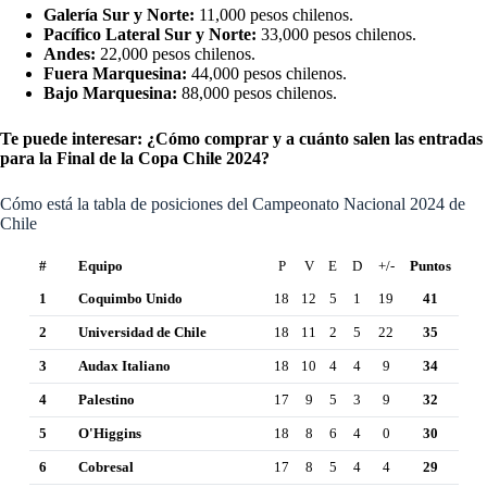
Galería Sur y Norte:
11,000 pesos chilenos.
Pacífico Lateral Sur y Norte:
33,000 pesos chilenos.
Andes:
22,000 pesos chilenos.
Fuera Marquesina:
44,000 pesos chilenos.
Bajo Marquesina:
88,000 pesos chilenos.
Te puede interesar:
¿Cómo comprar y a cuánto salen las entradas
para la Final de la Copa Chile 2024?
Cómo está la tabla de posiciones del Campeonato Nacional 2024 de
Chile
#
Equipo
P
V
E
D
+/-
Puntos
1
Coquimbo Unido
18
12
5
1
19
41
2
Universidad de Chile
18
11
2
5
22
35
3
Audax Italiano
18
10
4
4
9
34
4
Palestino
17
9
5
3
9
32
5
O'Higgins
18
8
6
4
0
30
6
Cobresal
17
8
5
4
4
29