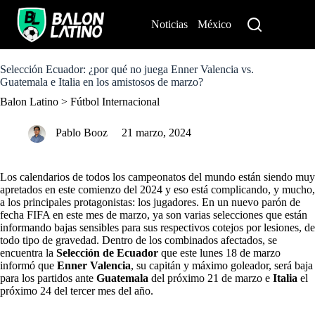
S
k
Noticias
México
Perú
i
p
t
o
Selección Ecuador: ¿por qué no juega Enner Valencia vs.
c
Guatemala e Italia en los amistosos de marzo?
o
Balon Latino
>
Fútbol Internacional
n
t
e
Pablo Booz
21 marzo, 2024
n
t
Los calendarios de todos los campeonatos del mundo están siendo muy
apretados en este comienzo del 2024 y eso está complicando, y mucho,
a los principales protagonistas: los jugadores. En un nuevo parón de
fecha FIFA en este mes de marzo, ya son varias selecciones que están
informando bajas sensibles para sus respectivos cotejos por lesiones, de
todo tipo de gravedad. Dentro de los combinados afectados, se
encuentra la
Selección de Ecuador
que este lunes 18 de marzo
informó que
Enner Valencia
, su capitán y máximo goleador, será baja
para los partidos ante
Guatemala
del próximo 21 de marzo e
Italia
el
próximo 24 del tercer mes del año.