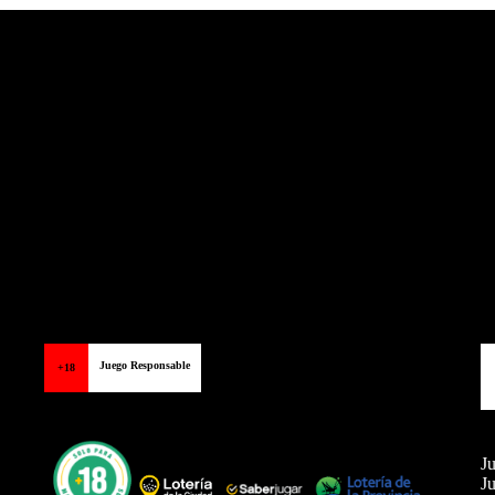
Balon Latino
>
Fútbol Internacional
>
Copa América
Juego Responsable
+18
Ju
Ju