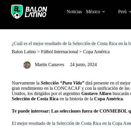
S
k
Noticias
México
Perú
i
p
t
o
c
o
¿Cuál es el mejor resultado de la Selección de Costa Rica en la 
n
t
Balon Latino
>
Fútbol Internacional
>
Copa América
e
n
Martin Canaves
24 junio, 2024
t
Nuevamente la
Selección “Pura Vida”
dirá presente en el mejo
gran rendimiento en la CONCACAF y con la unificación de las do
Unidos, los dirigidos por el argentino
Gustavo Alfaro
buscarán d
Selección de Costa Rica
en la historia de la
Copa América
.
Te puede interesar:
Las selecciones fuera de CONMEBOL que
El mejor resultado de la Selección de Costa Rica en la Copa Am