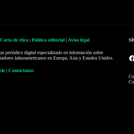
Carta de ética
|
Política editorial
|
Aviso legal
S
un periódico digital especializado en información sobre
Facebook
nadores latinoamericanos en Europa, Asia y Estados Unidos.
ble
|
Contáctanos
Co
Co