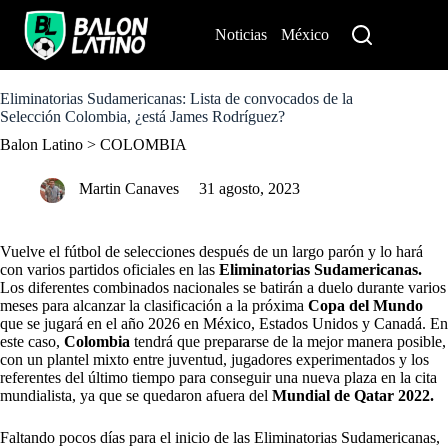
S
k
Noticias
México
Perú
i
p
t
o
Eliminatorias Sudamericanas: Lista de convocados de la
c
Selección Colombia, ¿está James Rodríguez?
o
Balon Latino
>
COLOMBIA
n
t
e
Martin Canaves
31 agosto, 2023
n
t
Vuelve el fútbol de selecciones después de un largo parón y lo hará
con varios partidos oficiales en las
Eliminatorias Sudamericanas.
Los diferentes combinados nacionales se batirán a duelo durante varios
meses para alcanzar la clasificación a la próxima
Copa del Mundo
que se jugará en el año 2026 en México, Estados Unidos y Canadá. En
este caso,
Colombia
tendrá que prepararse de la mejor manera posible,
con un plantel mixto entre juventud, jugadores experimentados y los
referentes del último tiempo para conseguir una nueva plaza en la cita
mundialista, ya que se quedaron afuera del
Mundial de Qatar 2022.
Faltando pocos días para el inicio de las Eliminatorias Sudamericanas,