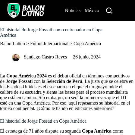
S
k
Noticias
México
Perú
i
p
t
o
El historial de Jorge Fossati como entrenador en Copa
c
América
o
Balon Latino
>
Fútbol Internacional
>
Copa América
n
t
e
Santiago Castro Reyes
26 junio, 2024
n
t
La
Copa América 2024
es el debut oficial en términos competitivos
de
Jorge Fossati
con la
Selección de Perú
. La justa que se celebra en
los Estados Unidos es el escenario en el que el uruguayo mide el
calibre de su escuadra y sienta las bases para el proceso mundialista
que está en camino. Sin embargo, no será la primera vez que el DT
esté en una Copa América. Por eso, aquí repasamos su historial en el
torneo continental. ¿Cómo le ha ido en ediciones anteriores?
El historial de Jorge Fossati en Copa América
El estratega de 71 años disputa su segunda
Copa América
como