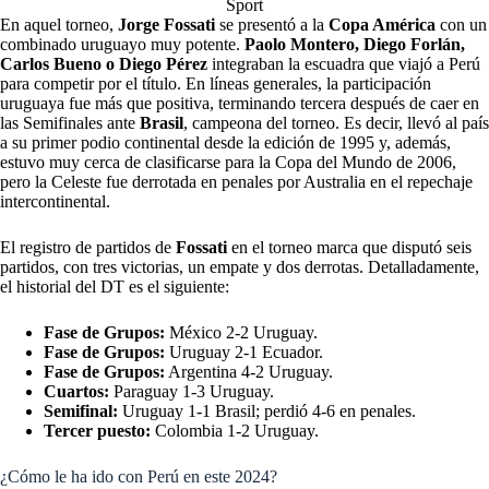
Sport
En aquel torneo,
Jorge Fossati
se presentó a la
Copa América
con un
combinado uruguayo muy potente.
Paolo Montero, Diego Forlán,
Carlos Bueno o Diego Pérez
integraban la escuadra que viajó a Perú
para competir por el título. En líneas generales, la participación
uruguaya fue más que positiva, terminando tercera después de caer en
las Semifinales ante
Brasil
, campeona del torneo. Es decir, llevó al país
a su primer podio continental desde la edición de 1995 y, además,
estuvo muy cerca de clasificarse para la Copa del Mundo de 2006,
pero la Celeste fue derrotada en penales por Australia en el repechaje
intercontinental.
El registro de partidos de
Fossati
en el torneo marca que disputó seis
partidos, con tres victorias, un empate y dos derrotas. Detalladamente,
el historial del DT es el siguiente:
Fase de Grupos:
México 2-2 Uruguay.
Fase de Grupos:
Uruguay 2-1 Ecuador.
Fase de Grupos:
Argentina 4-2 Uruguay.
Cuartos:
Paraguay 1-3 Uruguay.
Semifinal:
Uruguay 1-1 Brasil; perdió 4-6 en penales.
Tercer puesto:
Colombia 1-2 Uruguay.
¿Cómo le ha ido con Perú en este 2024?