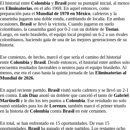
El historial entre
Colombia
y
Brasil
pone su puntapié inicial, al menos
en
Eliminatorias
, en el año 1969. En aquel entonces, como
preparación para el
Mundial de 1970 en México
, cafeteros y la
canarinha jugaron una doble ronda, cambiando de localia. En ambas
ocasiones,
Brasil
se llevó la victoria. Cuando jugaron en suelo
colombiano, la canarinha ganó por 0-2 con un doblete de
Tostao
.
Luego, en suelo brasileño, el equipo local propinó un 6-2 a sus rivales
colombianos, haciendo gala de una de las mejores generaciones de su
historia.
Ese comienzo, de hecho, marcó el que sería el camino del historial
entre
Colombia
y
Brasil
. Desde entonces, el historial entre ambos solo
encuentra resultados favorables o neutros para el equipo brasileño. Al
menos, ese era el caso hasta la quinta jornada de las
Eliminatorias al
Mundial de 2026.
En aquel reciente partido,
Brasil
visitó suelo cafetero y se llevó un 2-1
en contra.
Luis Díaz
anotó un doblete que canceló el tanto de
Gabriel
Martinelli
y le dio los tres puntos a
Colombia
. Ese resultado no solo
sumó unidades para los de
Lorenzo
, también marcó el primer triunfo
en la historia de
Colombia
contra
Brasil
en este certamen.
En total, se han enfrentado en 15 oportunidades. De esas 15
oportunidades,
Brasil
ha ganado el siete partidos. Los restantes ocho