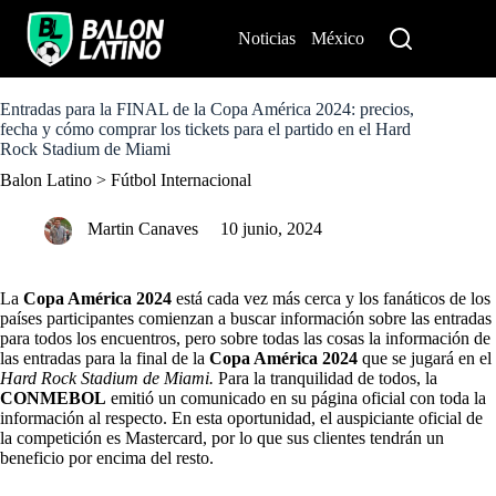
S
k
Noticias
México
Perú
i
p
t
o
Entradas para la FINAL de la Copa América 2024: precios,
c
fecha y cómo comprar los tickets para el partido en el Hard
o
Rock Stadium de Miami
n
Balon Latino
>
Fútbol Internacional
t
e
n
Martin Canaves
10 junio, 2024
t
La
Copa América 2024
está cada vez más cerca y los fanáticos de los
países participantes comienzan a buscar información sobre las entradas
para todos los encuentros, pero sobre todas las cosas la información de
las entradas para la final de la
Copa América 2024
que se jugará en el
Hard Rock Stadium de Miami.
Para la tranquilidad de todos, la
CONMEBOL
emitió un comunicado en su página oficial con toda la
información al respecto. En esta oportunidad, el auspiciante oficial de
la competición es Mastercard, por lo que sus clientes tendrán un
beneficio por encima del resto.