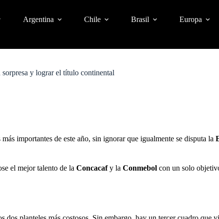
Argentina
Chile
Brasil
Europa
rpresa y lograr el título continental
s más importantes de este año, sin ignorar que igualmente se disputa la
e el mejor talento de la
Concacaf
y la
Conmebol
con un solo objetivo
s dos planteles más costosos. Sin embargo, hay un tercer cuadro que v