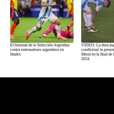
El historial de la Selección Argentina
VIDEO: La dura ju
contra entrenadores argentinos en
condicionó la presen
finales
Messi en la final de
2024
Balon Latino
>
Fútbol Internacional
>
Copa América