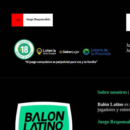
Juego Responsable
+18
Ju
Ju
Sobre nosotros
|
Balón Latino
es 
jugadores y entre
Juego Responsa