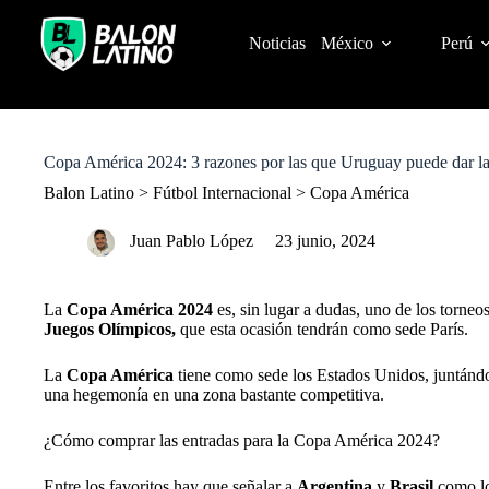
S
k
Noticias
México
Perú
i
p
t
o
c
o
Copa América 2024: 3 razones por las que Uruguay puede dar la so
n
t
Balon Latino
>
Fútbol Internacional
>
Copa América
e
n
Juan Pablo López
23 junio, 2024
t
La
Copa América 2024
es, sin lugar a dudas, uno de los torneo
Juegos Olímpicos,
que esta ocasión tendrán como sede París.
La
Copa América
tiene como sede los Estados Unidos, juntándos
una hegemonía en una zona bastante competitiva.
¿Cómo comprar las entradas para la Copa América 2024?
Entre los favoritos hay que señalar a
Argentina
y
Brasil
como lo