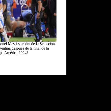
onel Messi se retira de la Selección
entina después de la final de la
pa América 2024?