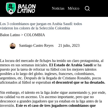
S
k
Noticias
México
Perú
i
p
t
o
Los 3 colombianos que juegan en Arabia Saudí: todos
c
vistieron los colores de la Selección Colombia
o
Balon Latino
>
COLOMBIA
n
t
e
Santiago Castro Reyes
21 julio, 2023
n
t
La locura del mercado de fichajes ha tenido un claro protagonista, al
menos en sus semanas iniciales.
El Estado de Arabia Saudí
se ha
puesto por
la tarea de reforzar su fútbol
con los mejores talentos
posibles a lo largo del globo. ingleses, franceses, colombianos,
argentinos, etc. Después de la llegada de
Cristiano Ronaldo
, pocos
aficionados al fútbol se esperaban
el descontrol que se ha desatado.
Sin embargo, el talento en la liga árabe sigue aumentando y, por ende,
su calidad va en ascenso. Un ascenso importante, pero que no
desconoce a grandes jugadores que ya estaban en la liga antes de la
inversión.
Este es el caso de tres jugadores colombianos que