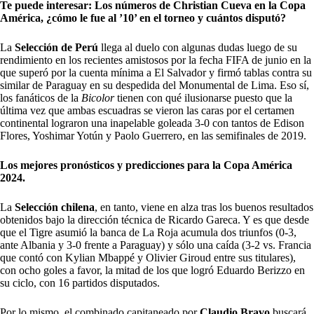
Te puede interesar: Los números de Christian Cueva en la Copa
América, ¿cómo le fue al ’10’ en el torneo y cuántos disputó?
La
Selección de Perú
llega al duelo con algunas dudas luego de su
rendimiento en los recientes amistosos por la fecha FIFA de junio en la
que superó por la cuenta mínima a El Salvador y firmó tablas contra su
similar de Paraguay en su despedida del Monumental de Lima. Eso sí,
los fanáticos de la
Bicolor
tienen con qué ilusionarse puesto que la
última vez que ambas escuadras se vieron las caras por el certamen
continental lograron una inapelable goleada 3-0 con tantos de Edison
Flores, Yoshimar Yotún y Paolo Guerrero, en las semifinales de 2019.
Los mejores pronósticos y predicciones para la Copa América
2024.
La
Selección chilena
, en tanto, viene en alza tras los buenos resultados
obtenidos bajo la dirección técnica de Ricardo Gareca. Y es que desde
que el Tigre asumió la banca de La Roja acumula dos triunfos (0-3,
ante Albania y 3-0 frente a Paraguay) y sólo una caída (3-2 vs. Francia
que contó con Kylian Mbappé y Olivier Giroud entre sus titulares),
con ocho goles a favor, la mitad de los que logró Eduardo Berizzo en
su ciclo, con 16 partidos disputados.
Por lo mismo, el combinado capitaneado por
Claudio Bravo
buscará