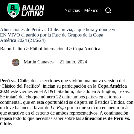
S
k
Noticias
México
Perú
i
p
t
o
Alineaciones de Perú vs. Chile: previa, a qué hora y dónde ver
c
EN VIVO el partido por la Fase de Grupos de la Copa
o
América 2024 (21/6/24)
n
Balon Latino
>
Fútbol Internacional
>
Copa América
t
e
n
Martin Canaves
21 junio, 2024
t
Perú vs. Chile
, dos selecciones que vivirán una nueva versión del
‘Clásico del Pacífico’, inician su participación en la
Copa América
2024
este viernes en el AT&T Stadium, ubicado en Arlington, Texas.
Se tratará del choque número 22 entre ambos países en el torneo
continental, que en esta oportunidad se disputa en Estados Unidos, con
un leve balance a favor de
La Roja
por lo que será un encuentro más
que atractivo en el estreno de ambos representativos. A continuación,
repasa todo lo que necesitas saber sobre las
alineaciones de Perú vs.
Chile.