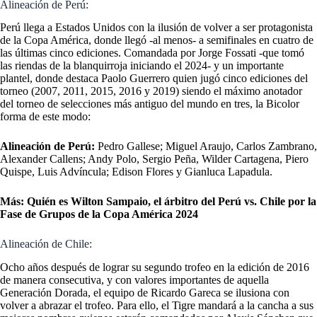
Alineación de Perú:
Perú llega a Estados Unidos con la ilusión de volver a ser protagonista
de la Copa América, donde llegó -al menos- a semifinales en cuatro de
las últimas cinco ediciones. Comandada por Jorge Fossati -que tomó
las riendas de la blanquirroja iniciando el 2024- y un importante
plantel, donde destaca Paolo Guerrero quien jugó cinco ediciones del
torneo (2007, 2011, 2015, 2016 y 2019) siendo el máximo anotador
del torneo de selecciones más antiguo del mundo en tres, la Bicolor
forma de este modo:
Alineación de Perú:
Pedro Gallese; Miguel Araujo, Carlos Zambrano,
Alexander Callens; Andy Polo, Sergio Peña, Wilder Cartagena, Piero
Quispe, Luis Advíncula; Edison Flores y Gianluca Lapadula.
Más: Quién es Wilton Sampaio, el árbitro del Perú vs. Chile por la
Fase de Grupos de la Copa América 2024
Alineación de Chile:
Ocho años después de lograr su segundo trofeo en la edición de 2016
de manera consecutiva, y con valores importantes de aquella
Generación Dorada, el equipo de Ricardo Gareca se ilusiona con
volver a abrazar el trofeo. Para ello, el Tigre mandará a la cancha a sus