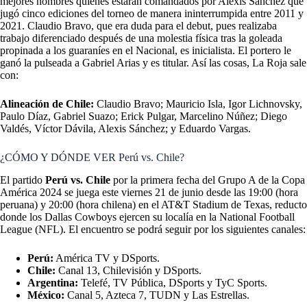
mejores nombres quienes estarán comandados por Alexis Sánchez que
jugó cinco ediciones del torneo de manera ininterrumpida entre 2011 y
2021. Claudio Bravo, que era duda para el debut, pues realizaba
trabajo diferenciado después de una molestia física tras la goleada
propinada a los guaraníes en el Nacional, es inicialista. El portero le
ganó la pulseada a Gabriel Arias y es titular. Así las cosas, La Roja sale
con:
Alineación de Chile:
Claudio Bravo; Mauricio Isla, Igor Lichnovsky,
Paulo Díaz, Gabriel Suazo; Erick Pulgar, Marcelino Núñez; Diego
Valdés, Víctor Dávila, Alexis Sánchez; y Eduardo Vargas.
¿CÓMO Y DÓNDE VER Perú vs. Chile?
El partido
Perú vs. Chile
por la primera fecha del Grupo A de la Copa
América 2024 se juega este viernes 21 de junio desde las 19:00 (hora
peruana) y 20:00 (hora chilena) en el AT&T Stadium de Texas, reducto
donde los Dallas Cowboys ejercen su localía en la National Football
League (NFL). El encuentro se podrá seguir por los siguientes canales:
Perú:
América TV y DSports.
Chile:
Canal 13, Chilevisión y DSports.
Argentina:
Telefé, TV Pública, DSports y TyC Sports.
México:
Canal 5, Azteca 7, TUDN y Las Estrellas.