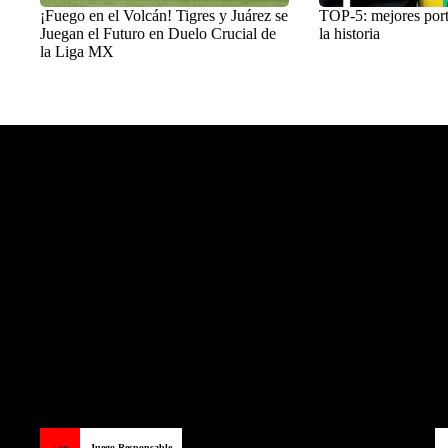
¡Fuego en el Volcán! Tigres y Juárez se
TOP-5: mejores por
Juegan el Futuro en Duelo Crucial de
la historia
la Liga MX
Balon Latino
>
Fútbol mexicano
Juego Responsable