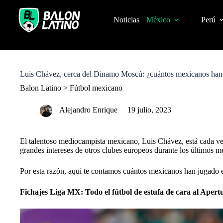
S
k
Noticias
México
Perú
i
p
t
o
c
o
Luis Chávez, cerca del Dinamo Moscú: ¿cuántos mexicanos han
n
t
Balon Latino
>
Fútbol mexicano
e
n
Alejandro Enrique
19 julio, 2023
t
El talentoso mediocampista mexicano, Luis Chávez, está cada v
grandes intereses de otros clubes europeos durante los últimos m
Por esta razón, aquí te contamos cuántos mexicanos han jugado e
Fichajes Liga MX: Todo el fútbol de estufa de cara al Apert