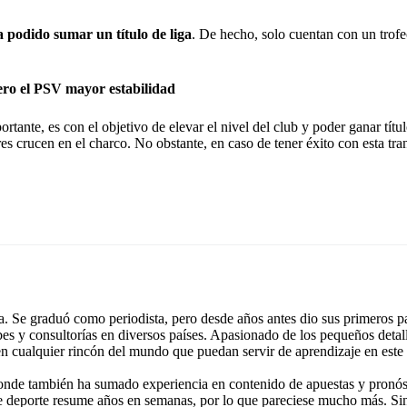
 podido sumar un título de liga
. De hecho, solo cuentan con un trofe
ero el PSV mayor estabilidad
ortante, es con el objetivo de elevar el nivel del club y poder ganar tít
res crucen en el charco. No obstante, en caso de tener éxito con esta tra
 Se graduó como periodista, pero desde años antes dio sus primeros pa
ubes y consultorías en diversos países. Apasionado de los pequeños detal
 en cualquier rincón del mundo que puedan servir de aprendizaje en este
onde también ha sumado experiencia en contenido de apuestas y pronóst
e deporte resume años en semanas, por lo que pareciese mucho más. Si