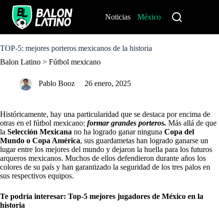
S
k
Noticias
México
Perú
i
p
t
o
TOP-5: mejores porteros mexicanos de la historia
c
Balon Latino
>
Fútbol mexicano
o
n
t
Pablo Booz
26 enero, 2025
e
n
t
Históricamente, hay una particularidad que se destaca por encima de
otras en el fútbol mexicano:
formar grandes porteros.
Más allá de que
la
Selección Mexicana
no ha logrado ganar ninguna
Copa del
Mundo o Copa América
, sus guardametas han logrado ganarse un
lugar entre los mejores del mundo y dejaron la huella para los futuros
arqueros mexicanos. Muchos de ellos defendieron durante años los
colores de su país y han garantizado la seguridad de los tres palos en
sus respectivos equipos.
Te podría interesar:
Top-5 mejores jugadores de México en la
historia