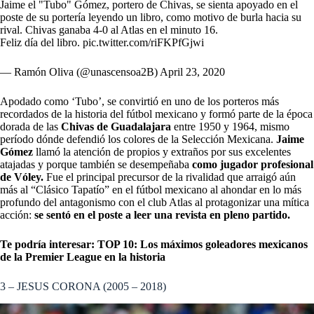
Jaime el "Tubo" Gómez, portero de Chivas, se sienta apoyado en el
poste de su portería leyendo un libro, como motivo de burla hacia su
rival. Chivas ganaba 4-0 al Atlas en el minuto 16.
Feliz día del libro.
pic.twitter.com/riFKPfGjwi
— Ramón Oliva (@unascensoa2B)
April 23, 2020
Apodado como ‘Tubo’, se convirtió en uno de los porteros más
recordados de la historia del fútbol mexicano y formó parte de la época
dorada de las
Chivas de Guadalajara
entre 1950 y 1964, mismo
período dónde defendió los colores de la Selección Mexicana.
Jaime
Gómez
llamó la atención de propios y extraños por sus excelentes
atajadas y porque también se desempeñaba
como jugador profesional
de Vóley.
Fue el principal precursor de la rivalidad que arraigó aún
más al
“Clásico Tapatío”
en el fútbol mexicano al ahondar en lo más
profundo del antagonismo con el club Atlas al protagonizar una mítica
acción:
se sentó en el poste a leer una revista en pleno partido.
Te podría interesar:
TOP 10: Los máximos goleadores mexicanos
de la Premier League en la historia
3 – JESUS CORONA (2005 – 2018)