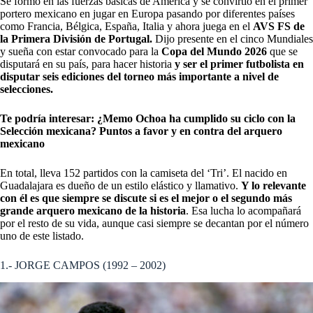
Se formó en las fuerzas básicas de América y se convirtió en el primer
portero mexicano en jugar en Europa pasando por diferentes países
como Francia, Bélgica, España, Italia y ahora juega en el
AVS FS de
la Primera División de Portugal.
Dijo presente en el cinco Mundiales
y sueña con estar convocado para la
Copa del Mundo 2026
que se
disputará en su país, para hacer historia
y ser el primer futbolista en
disputar seis ediciones del torneo más importante a nivel de
selecciones.
Te podría interesar:
¿Memo Ochoa ha cumplido su ciclo con la
Selección mexicana? Puntos a favor y en contra del arquero
mexicano
En total, lleva 152 partidos con la camiseta del ‘Tri’. El nacido en
Guadalajara es dueño de un estilo elástico y llamativo.
Y lo relevante
con él es que siempre se discute si es el mejor o el segundo más
grande arquero mexicano de la historia
. Esa lucha lo acompañará
por el resto de su vida, aunque casi siempre se decantan por el número
uno de este listado.
1.- JORGE CAMPOS (1992 – 2002)