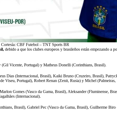
Cortesía: CBF Futebol – TNT Sports BR
il,
debido a que los clubes europeos y brasileños están empezando a pon
 (Gil Vicente, Portugal) y Matheus Donelli (Corinthians, Brasil).
us Dias (Internacional, Brasil), Kaiki Bruno (Cruzeiro, Brasil), Patryc
 Viseu, Portugal), Robert Renan (Zenit, Rusia) y Michel (Palmeiras, B
, Marlon Gomes (Vasco da Gama, Brasil), Aleksander (Fluminense, Brasi
galhães (Internacional).
thians, Brasil), Gabriel Pec (Vasco da Gama, Brasil), Guilherme Biro (