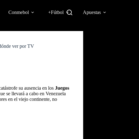
Conmebol
+Fútbol
Apuestas
y dónde ver por TV
tástrofe su ausencia en los
Juegos
ue se llevará a cabo en Venezuela
res en el viejo continente, no