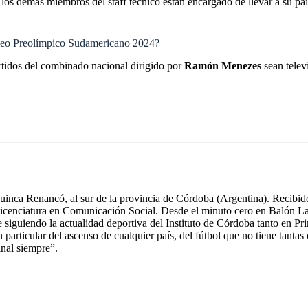
los demás miembros del staff técnico están encargado de llevar a su paí
orneo Preolímpico Sudamericano 2024?
artidos del combinado nacional dirigido por
Ramón Menezes
sean telev
inca Renancó, al sur de la provincia de Córdoba (Argentina). Recibido
icenciatura en Comunicación Social. Desde el minuto cero en Balón La
e siguiendo la actualidad deportiva del Instituto de Córdoba tanto en 
n particular del ascenso de cualquier país, del fútbol que no tiene tant
inal siempre”.