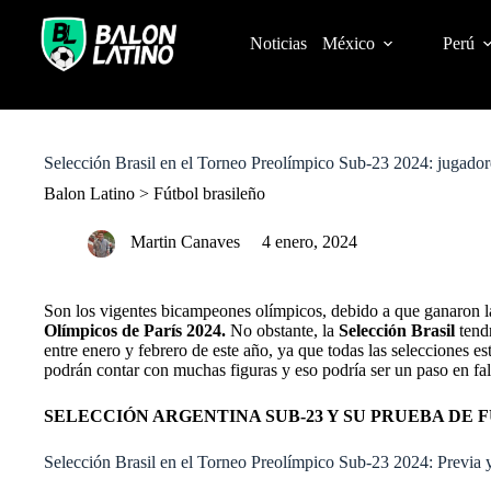
S
k
Noticias
México
Perú
i
p
t
o
c
o
Selección Brasil en el Torneo Preolímpico Sub-23 2024: jugadores 
n
t
Balon Latino
>
Fútbol brasileño
e
n
Martin Canaves
4 enero, 2024
t
Son los vigentes bicampeones olímpicos, debido a que ganaron la
Olímpicos de París 2024.
No obstante, la
Selección Brasil
tendr
entre enero y febrero de este año, ya que todas las selecciones e
podrán contar con muchas figuras y eso podría ser un paso en falso
SELECCIÓN ARGENTINA SUB-23 Y SU PRUEBA DE
Selección Brasil en el Torneo Preolímpico Sub-23 2024: Previa