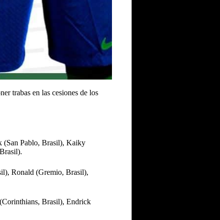
er trabas en las cesiones de los
k (San Pablo, Brasil), Kaiky
rasil).
l), Ronald (Gremio, Brasil),
Corinthians, Brasil), Endrick