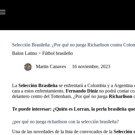
S
k
i
p
t
o
c
o
Selección Brasileña: ¿Por qué no juega Richarlison contra Colom
n
t
Balon Latino
>
Fútbol brasileño
e
n
Martin Canaves
16 noviembre, 2023
t
La
Selección Brasileña
se enfrentará a Colombia y a Argentina 
cara a estos enfrentamiento,
Fernando Diniz
no podrá contar co
delantero centro del Tottenham. ¿Por qué no juega
Richarlison
c
Te puede interesar:
¿Quién es Lorran, la perla brasileña q
¿por qué no juega richarlison con la selección brasileña?
Una de las novedades de la lista de convocados de la
Selección 