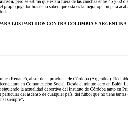
arlison
, pero se estima que estará fuera de las canchas entre 45 y 60 d
l propio jugador brasileño saben que esta es la mejor opción para acaba
alud.
PARA LOS PARTIDOS CONTRA COLOMBIA Y ARGENTINA
inca Renancó, al sur de la provincia de Córdoba (Argentina). Recibido
icenciatura en Comunicación Social. Desde el minuto cero en Balón La
e siguiendo la actualidad deportiva del Instituto de Córdoba tanto en 
n particular del ascenso de cualquier país, del fútbol que no tiene tant
inal siempre”.