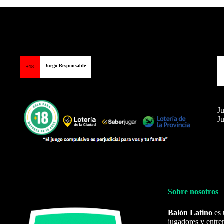
Balon Latino
>
Fútbol brasileño
Juego Responsable
+18
Ju
Ju
Sobre nosotros
|
Balón Latino
es 
jugadores y entre