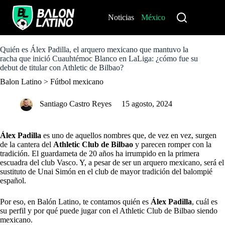
S
k
Noticias
México
Perú
i
p
t
o
Quién es Álex Padilla, el arquero mexicano que mantuvo la
c
racha que inició Cuauhtémoc Blanco en LaLiga: ¿cómo fue su
o
debut de titular con Athletic de Bilbao?
n
Balon Latino
>
Fútbol mexicano
t
e
n
Santiago Castro Reyes
15 agosto, 2024
t
Álex Padilla
es uno de aquellos nombres que, de vez en vez, surgen
de la cantera del
Athletic Club de Bilbao
y parecen romper con la
tradición. El guardameta de 20 años ha irrumpido en la primera
escuadra del club Vasco. Y, a pesar de ser un arquero mexicano, será el
sustituto de Unai Simón en el club de mayor tradición del balompié
español.
Por eso, en Balón Latino, te contamos quién es
Álex Padilla
, cuál es
su perfil y por qué puede jugar con el Athletic Club de Bilbao siendo
mexicano.