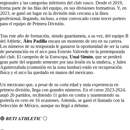
regionales y las categorías inferiores del club vasco. Desde el 2019,
forma parte de las filas del equipo, en sus divisiones formativas. Y, en
2023, se ganó un lugar en la división más cercana a la línea
profesional, llegando, incluso, a estar convocado como tercer portero
para el equipo de Primera División.
Tras este año de formación, siendo guardameta, a su vez, del equipo B
del Athletic,
Álex Padilla
encara un momento de oro en su carrera.
Los números de su temporada le ganaron la oportunidad de ser la carta
de presentación en el arco para Ernesto Valverde en la pretemporada
del club. El campeón de la Eurocopa,
Unai Simón
, que se perderá
gran parte del segundo semestre por una lesión en la muñeca, y Julen
Aguirrezabala (contusión en la zona lumbar) están en recuperación
física y el arco ha quedado en manos del mexicano.
Un mexicano que, a pesar de su corta edad y nula experiencia en
primera división, llega con grandes números. En el curso 2023-2024,
atajó 26 partidos, recibiendo 11 goles en contra y manteniendo su
portería en cero en 16 ocasiones. Además, se ganó el llamado con la
Selección de México, aunque no llegó a debutar.
🔴 𝑩𝑬𝑻𝑰 𝑨𝑻𝑯𝑳𝑬𝑻𝑰𝑪 ⚪