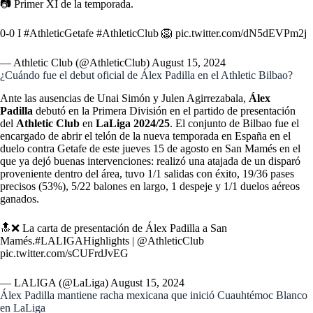
📷 Primer XI de la temporada.
0-0 I
#AthleticGetafe
#AthleticClub
🦁
pic.twitter.com/dN5dEVPm2j
— Athletic Club (@AthleticClub)
August 15, 2024
¿Cuándo fue el debut oficial de Álex Padilla en el Athletic Bilbao?
Ante las ausencias de Unai Simón y Julen Agirrezabala,
Álex
Padilla
debutó en la Primera División en el partido de presentación
del
Athletic Club
en
LaLiga
2024/25
. El conjunto de Bilbao fue el
encargado de abrir el telón de la nueva temporada en
España en el
duelo contra Getafe de este jueves 15 de agosto en San Mamés en el
que ya dejó buenas intervenciones: realizó una atajada de un disparó
proveniente dentro del área, tuvo 1/1 salidas con éxito, 19/36 pases
precisos (53%), 5/22 balones en largo, 1 despeje y 1/1 duelos aéreos
ganados.
🔝❌ La carta de presentación de Álex Padilla a San
Mamés.
#LALIGAHighlights
|
@AthleticClub
pic.twitter.com/sCUFrdJvEG
— LALIGA (@LaLiga)
August 15, 2024
Álex Padilla mantiene racha mexicana que inició Cuauhtémoc Blanco
en LaLiga