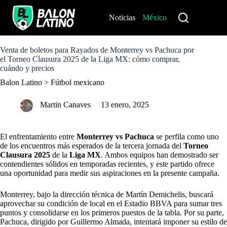
S
k
Noticias
México
Perú
i
p
t
o
Venta de boletos para Rayados de Monterrey vs Pachuca por
c
el Torneo Clausura 2025 de la Liga MX: cómo comprar,
o
cuándo y precios
n
Balon Latino
>
Fútbol mexicano
t
e
n
Martin Canaves
13 enero, 2025
t
El enfrentamiento entre
Monterrey vs Pachuca
se perfila como uno
de los encuentros más esperados de la tercera jornada del
Torneo
Clausura 2025
de la
Liga MX
. Ambos equipos han demostrado ser
contendientes sólidos en temporadas recientes, y este partido ofrece
una oportunidad para medir sus aspiraciones en la presente campaña.
Monterrey, bajo la dirección técnica de Martín Demichelis, buscará
aprovechar su condición de local en el Estadio BBVA para sumar tres
puntos y consolidarse en los primeros puestos de la tabla. Por su parte,
Pachuca, dirigido por Guillermo Almada, intentará imponer su estilo de