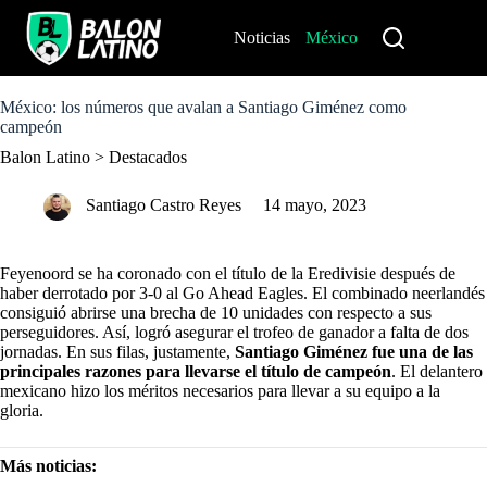
S
k
Noticias
México
Perú
i
p
t
o
México: los números que avalan a Santiago Giménez como
c
campeón
o
Balon Latino
>
Destacados
n
t
e
Santiago Castro Reyes
14 mayo, 2023
n
t
Feyenoord se ha coronado con el título de la Eredivisie después de
haber derrotado por 3-0 al Go Ahead Eagles. El combinado neerlandés
consiguió abrirse una brecha de 10 unidades con respecto a sus
perseguidores. Así, logró asegurar el trofeo de ganador a falta de dos
jornadas. En sus filas, justamente,
Santiago Giménez fue una de las
principales razones para llevarse el título de campeón
. El delantero
mexicano hizo los méritos necesarios para llevar a su equipo a la
gloria.
Más noticias: