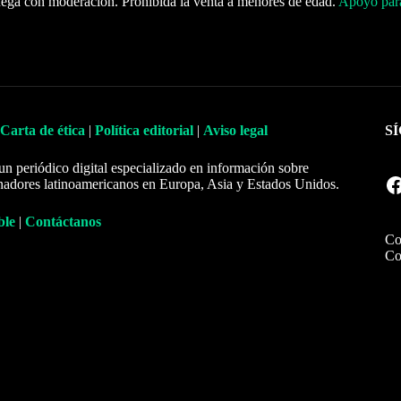
ega con moderación. Prohibida la venta a menores de edad.
Apoyo para
Carta de ética
|
Política editorial
|
Aviso legal
S
un periódico digital especializado en información sobre
Facebook
nadores latinoamericanos en Europa, Asia y Estados Unidos.
ble
|
Contáctanos
Co
Co