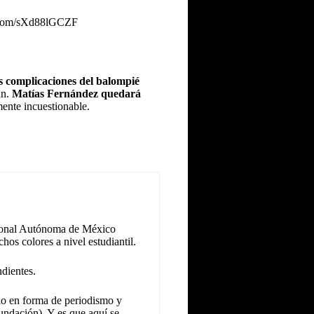
r.com/sXd88lGCZF
s complicaciones del balompié
an.
Matías Fernández quedará
mente incuestionable.
cional Autónoma de México
hos colores a nivel estudiantil.
dientes.
llo en forma de periodismo y
undación). Y es que aquí se