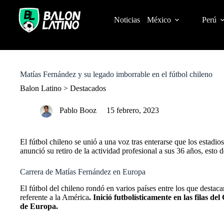
S
k
Noticias
México
Perú
i
p
t
o
c
o
Matías Fernández y su legado imborrable en el fútbol chileno
n
t
Balon Latino
>
Destacados
e
n
Pablo Booz
15 febrero, 2023
t
El fútbol chileno se unió a una voz tras enterarse que los estadi
anunció su retiro de la actividad profesional a sus 36 años, esto
Carrera de Matías Fernández en Europa
El fútbol del chileno rondó en varios países entre los que destac
referente a la América
. Inició futbolísticamente en las filas d
de Europa.