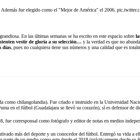
. Además fue elegido como el "Mejor de América" el 2006.
pic.twitte
randiosa. En las últimas semanas se ha escrito en este espacio sobre
la
ntenten vestir de gloria a su selección…
y la verdad es que no abund
s días
, pues no cualquiera tiene sus números y una calidad que es total
a como chilangolandia). Fue criado e instruido en la Universidad Na
ma en el fútbol (Guadalajara se llevó su corazón), sí es defensor de dic
18, fue corresponsal como fotógrafo y editor de notas en medios indepen
utivado más del deporte y un conocedor del fútbol. Entregó su vida a e
r parte de un medio como este desde el 2018 (prácticamente desde su f