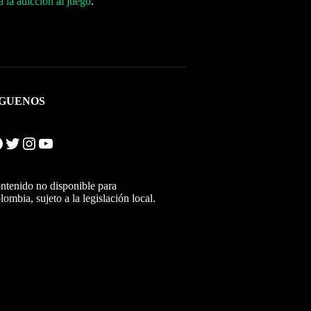
 la adicción al juego
.
ÍGUENOS
Twitter
Instagram
YouTube
ntenido no disponible para
lombia, sujeto a la legislación local.