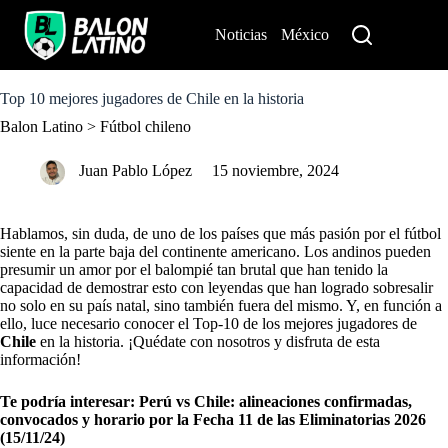
S
k
Noticias
México
Perú
i
p
t
o
Top 10 mejores jugadores de Chile en la historia
c
Balon Latino
>
Fútbol chileno
o
n
t
Juan Pablo López
15 noviembre, 2024
e
n
t
Hablamos, sin duda, de uno de los países que más pasión por el fútbol
siente en la parte baja del continente americano. Los andinos pueden
presumir un amor por el balompié tan brutal que han tenido la
capacidad de demostrar esto con leyendas que han logrado sobresalir
no solo en su país natal, sino también fuera del mismo. Y, en función a
ello, luce necesario conocer el Top-10 de los mejores jugadores de
Chile
en la historia. ¡Quédate con nosotros y disfruta de esta
información!
Te podría interesar:
Perú vs Chile: alineaciones confirmadas,
convocados y horario por la Fecha 11 de las Eliminatorias 2026
(15/11/24)