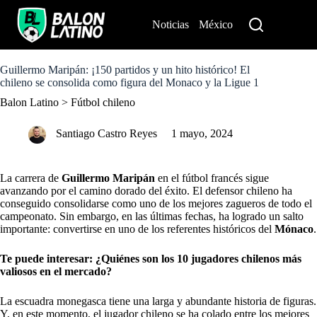
S
k
Noticias
México
Perú
i
p
t
o
Guillermo Maripán: ¡150 partidos y un hito histórico! El
c
chileno se consolida como figura del Monaco y la Ligue 1
o
Balon Latino
>
Fútbol chileno
n
t
e
Santiago Castro Reyes
1 mayo, 2024
n
t
La carrera de
Guillermo Maripán
en el fútbol francés sigue
avanzando por el camino dorado del éxito. El defensor
chileno
ha
conseguido consolidarse como uno de los mejores zagueros de todo el
campeonato. Sin embargo, en las últimas fechas, ha logrado un salto
importante: convertirse en uno de los referentes históricos del
Mónaco
.
Te puede interesar:
¿Quiénes son los 10 jugadores chilenos más
valiosos en el mercado?
La escuadra monegasca tiene una larga y abundante historia de figuras.
Y, en este momento, el jugador chileno se ha colado entre los mejores