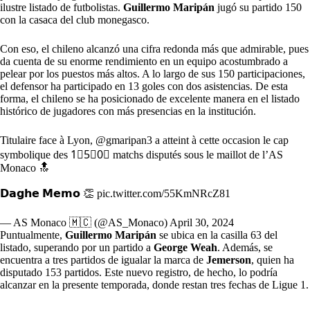
ilustre listado de futbolistas.
Guillermo Maripán
jugó su partido 150
con la casaca del club monegasco.
Con eso, el chileno alcanzó una cifra redonda más que admirable, pues
da cuenta de su enorme rendimiento en un equipo acostumbrado a
pelear por los puestos más altos. A lo largo de sus 150 participaciones,
el defensor ha participado en 13 goles con dos asistencias. De esta
forma, el chileno se ha posicionado de excelente manera en el listado
histórico de jugadores con más presencias en la institución.
Titulaire face à Lyon,
@gmaripan3
a atteint à cette occasion le cap
symbolique des 1⃣5⃣0⃣ matchs disputés sous le maillot de l’AS
Monaco 🔝
𝗗𝗮𝗴𝗵𝗲 𝗠𝗲𝗺𝗼 👏
pic.twitter.com/55KmNRcZ81
— AS Monaco 🇲🇨 (@AS_Monaco)
April 30, 2024
Puntualmente,
Guillermo Maripán
se ubica en la casilla 63 del
listado, superando por un partido a
George Weah
. Además, se
encuentra a tres partidos de igualar la marca de
Jemerson
, quien ha
disputado 153 partidos. Este nuevo registro, de hecho, lo podría
alcanzar en la presente temporada, donde restan tres fechas de Ligue 1.