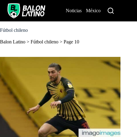
S
k
Noticias
México
Perú
i
p
t
o
Fútbol chileno
c
o
Balon Latino
>
Fútbol chileno
>
Page 10
n
t
e
n
t