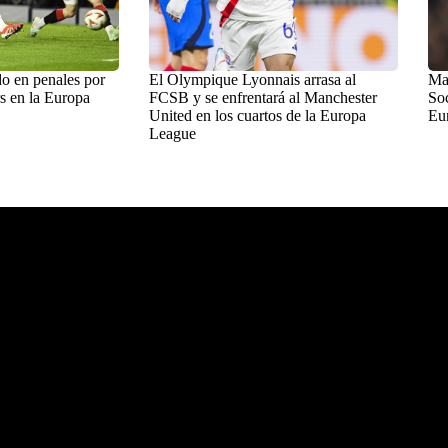
o en penales por
El Olympique Lyonnais arrasa al
Man
s en la Europa
FCSB y se enfrentará al Manchester
Soc
United en los cuartos de la Europa
Eu
League