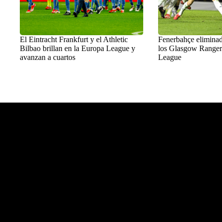
El Eintracht Frankfurt y el Athletic
Fenerbahçe eliminad
Bilbao brillan en la Europa League y
los Glasgow Ranger
avanzan a cuartos
League
Balon Latino
>
Fútbol chileno