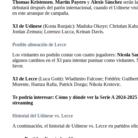
Thomas Kristensen
,
Martín Payero
y
Alexis Sánchez
serán la
debutará después del parón internacional, cuando el Udinese visi
en este arranque de campaña.
XI de Udinese
(Kosta Runjaic): Maduka Okoye; Christian Kabase
Jordan Zemura; Lorenzo Lucca, Keinan Davis.
Posible alineación de Lecce
Los visitantes no podrán contar con cuatro jugadores:
Nicola Sa
algunos cambios en el XI para intentar puntuar como visitantes. N
favor.
XI de Lecce
(Luca Gotti): Wladimiro Falcone; Frédéric Guilber
Morente, Hamza Rafia, Patrick Dorgu; Nikola Krstovic.
Te podría interesar:
Cómo y dónde ver la Serie A 2024-202
streaming
Historial del Udinese vs. Lecce
A continuación, el historial de Udinese vs. Lecce en partidos ofic