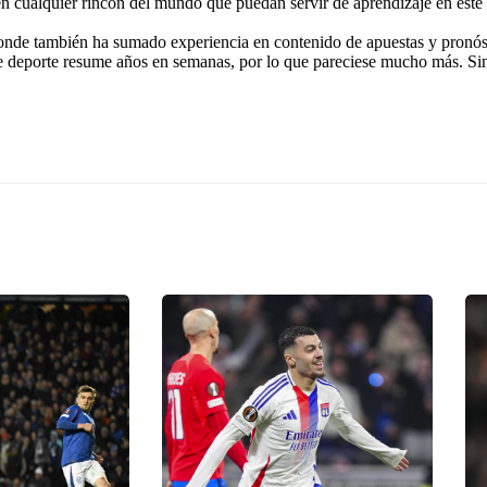
 en cualquier rincón del mundo que puedan servir de aprendizaje en este
onde también ha sumado experiencia en contenido de apuestas y pronóst
e deporte resume años en semanas, por lo que pareciese mucho más. Si