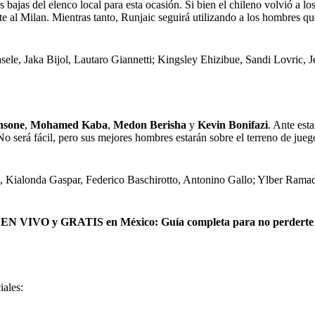
s bajas del elenco local para esta ocasión. Si bien el chileno volvió a l
te al Milan. Mientras tanto, Runjaic seguirá utilizando a los hombres q
le, Jaka Bijol, Lautaro Giannetti; Kingsley Ehizibue, Sandi Lovric, J
nsone
,
Mohamed Kaba
,
Medon Berisha
y
Kevin Bonifazi
. Ante est
o será fácil, pero sus mejores hombres estarán sobre el terreno de juego 
t, Kialonda Gaspar, Federico Baschirotto, Antonino Gallo; Ylber Ramad
5 EN VIVO y GRATIS en México: Guía completa para no perderte
iales: