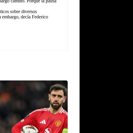
 largo camino. Porque la pausa
icos sobre diversos
n embargo, decía Federico