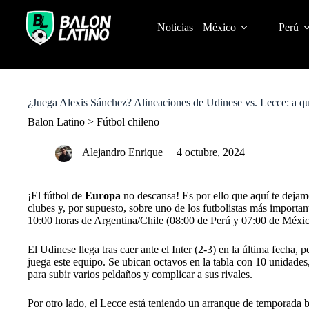
S
k
Noticias
México
Perú
i
p
t
o
c
o
¿Juega Alexis Sánchez? Alineaciones de Udinese vs. Lecce: a qué
n
t
Balon Latino
>
Fútbol chileno
e
n
Alejandro Enrique
4 octubre, 2024
t
¡El fútbol de
Europa
no descansa! Es por ello que aquí te dejam
clubes y, por supuesto, sobre uno de los futbolistas más important
10:00 horas de Argentina/Chile (08:00 de Perú y 07:00 de México
El Udinese llega tras caer ante el Inter (2-3) en la última fecha,
juega este equipo. Se ubican octavos en la tabla con 10 unidades,
para subir varios peldaños y complicar a sus rivales.
Por otro lado, el Lecce está teniendo un arranque de temporada 