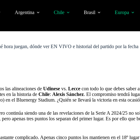
Argentina
Chile
Brasil
Europa
 hora juegan, dónde ver EN VIVO e historial del partido por la fecha 7
os las alineaciones de
Udinese
vs.
Lecce
con todo lo que debes saber a
es en la historia de
Chile
:
Alexis Sánchez
. El compromiso tendrá lugar
) en el Bluenergy Stadium. ¿Quién se llevará la victoria en esta ocasi
 pero continúa siendo una de las revelaciones de la Serie A 2024/25 no s
 pero apenas tres puntos los separan del primer lugar. Es por ello que b
bastante complicado. Apenas cinco puntos los mantienen en el 18º lugar