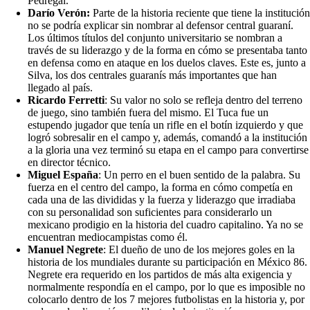
Pedregal.
Darío Verón:
Parte de la historia reciente que tiene la institución
no se podría explicar sin nombrar al defensor central guaraní.
Los últimos títulos del conjunto universitario se nombran a
través de su liderazgo y de la forma en cómo se presentaba tanto
en defensa como en ataque en los duelos claves. Este es, junto a
Silva, los dos centrales guaranís más importantes que han
llegado al país.
Ricardo Ferretti
: Su valor no solo se refleja dentro del terreno
de juego, sino también fuera del mismo. El Tuca fue un
estupendo jugador que tenía un rifle en el botín izquierdo y que
logró sobresalir en el campo y, además, comandó a la institución
a la gloria una vez terminó su etapa en el campo para convertirse
en director técnico.
Miguel España
: Un perro en el buen sentido de la palabra. Su
fuerza en el centro del campo, la forma en cómo competía en
cada una de las divididas y la fuerza y liderazgo que irradiaba
con su personalidad son suficientes para considerarlo un
mexicano prodigio en la historia del cuadro capitalino. Ya no se
encuentran mediocampistas como él.
Manuel Negrete
: El dueño de uno de los mejores goles en la
historia de los mundiales durante su participación en México 86.
Negrete era requerido en los partidos de más alta exigencia y
normalmente respondía en el campo, por lo que es imposible no
colocarlo dentro de los 7 mejores futbolistas en la historia y, por