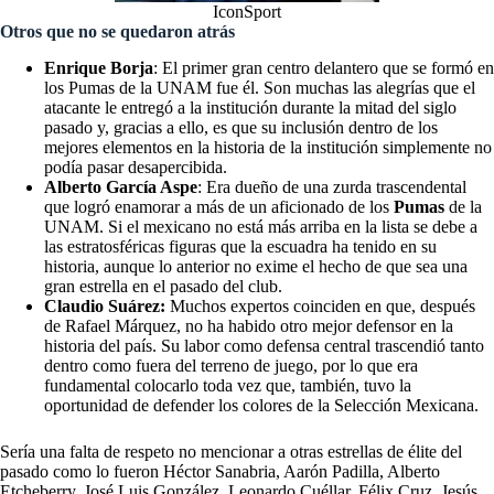
IconSport
Otros que no se quedaron atrás
Enrique Borja
: El primer gran centro delantero que se formó en
los Pumas de la UNAM fue él. Son muchas las alegrías que el
atacante le entregó a la institución durante la mitad del siglo
pasado y, gracias a ello, es que su inclusión dentro de los
mejores elementos en la historia de la institución simplemente no
podía pasar desapercibida.
Alberto García Aspe
: Era dueño de una zurda trascendental
que logró enamorar a más de un aficionado de los
Pumas
de la
UNAM. Si el mexicano no está más arriba en la lista se debe a
las estratosféricas figuras que la escuadra ha tenido en su
historia, aunque lo anterior no exime el hecho de que sea una
gran estrella en el pasado del club.
Claudio Suárez:
Muchos expertos coinciden en que, después
de Rafael Márquez, no ha habido otro mejor defensor en la
historia del país. Su labor como defensa central trascendió tanto
dentro como fuera del terreno de juego, por lo que era
fundamental colocarlo toda vez que, también, tuvo la
oportunidad de defender los colores de la Selección Mexicana.
Sería una falta de respeto no mencionar a otras estrellas de élite del
pasado como lo fueron Héctor Sanabria, Aarón Padilla, Alberto
Etcheberry, José Luis González, Leonardo Cuéllar, Félix Cruz, Jesús