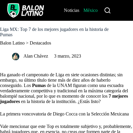
S
k
Noticias
México
Perú
i
p
t
o
Liga MX: Top 7 de los mejores jugadores en la historia de
c
Pumas
o
Balon Latino
>
Destacados
n
t
e
Alan Chávez
3 marzo, 2023
n
t
Ha ganado el campeonato de Liga en siete ocasiones distintas; sin
embargo, su último título tiene más de diez años de haberlo
conseguido. Los
Pumas
de la UNAM figuran como una escuadra
verdaderamente competitiva y tradicional en la máxima categoría del
balompié nacional, por lo que es momento de conocer los
7 mejores
jugadores
en la historia de la institución. ¿Estás listo?
La primera voncovatoria de Diego Cocca con la Selección Mexicana
Vale mencionar que este Top es totalmente subjetivo y, probablemente,
habrá jugadores que, en esencia, no creas que formen parte de la