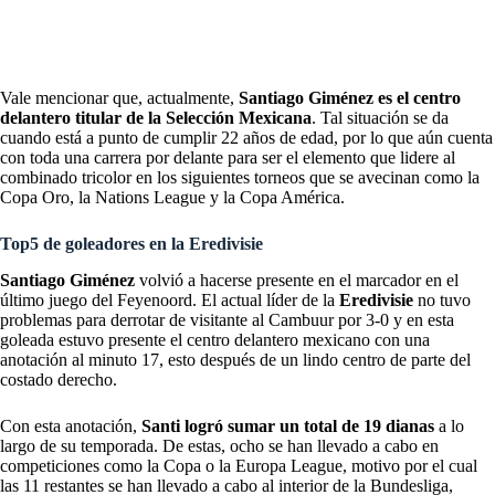
Manchester United: Lisandro Martínez salió llorando, lesionado y
el panorama es muy desfavorable.
Vale mencionar que, actualmente,
Santiago Giménez es el centro
delantero titular de la Selección Mexicana
. Tal situación se da
cuando está a punto de cumplir 22 años de edad, por lo que aún cuenta
con toda una carrera por delante para ser el elemento que lidere al
combinado tricolor en los siguientes torneos que se avecinan como la
Copa Oro, la Nations League y la Copa América.
Top5 de goleadores en la Eredivisie
Santiago Giménez
volvió a hacerse presente en el marcador en el
último juego del Feyenoord. El actual líder de la
Eredivisie
no tuvo
problemas para derrotar de visitante al Cambuur por 3-0 y en esta
goleada estuvo presente el centro delantero mexicano con una
anotación al minuto 17, esto después de un lindo centro de parte del
costado derecho.
Con esta anotación,
Santi logró sumar un total de 19 dianas
a lo
largo de su temporada. De estas, ocho se han llevado a cabo en
competiciones como la Copa o la Europa League, motivo por el cual
las 11 restantes se han llevado a cabo al interior de la Bundesliga,