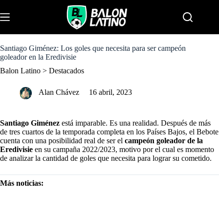
S
k
Menu
i
p
t
o
Santiago Giménez: Los goles que necesita para ser campeón
c
goleador en la Eredivisie
o
Balon Latino
>
Destacados
n
t
e
Alan Chávez
16 abril, 2023
n
t
Santiago Giménez
está imparable. Es una realidad. Después de más
de tres cuartos de la temporada completa en los Países Bajos, el Bebote
cuenta con una posibilidad real de ser el
campeón goleador de la
Eredivisie
en su campaña 2022/2023, motivo por el cual es momento
de analizar la cantidad de goles que necesita para lograr su cometido.
Más noticias:
Mercado de fichajes: El Real Madrid revela quién será su
entrenador; a Gavi lo seducen desde la Premier League…