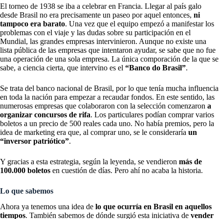
El torneo de 1938 se iba a celebrar en Francia. Llegar al país galo
desde Brasil no era precisamente un paseo por aquel entonces,
ni
tampoco era barato
. Una vez que el equipo empezó a manifestar los
problemas con el viaje y las dudas sobre su participación en el
Mundial, las grandes empresas intervinieron. Aunque no existe una
lista pública de las empresas que intentaron ayudar, se sabe que no fue
una operación de una sola empresa. La única comporación de la que se
sabe, a ciencia cierta, que intervino es el
“Banco do Brasil”
.
Se trata del banco nacional de Brasil, por lo que tenía mucha influencia
en toda la nación para empezar a recaudar fondos. En este sentido, las
numerosas empresas que colaboraron con la selección comenzaron
a
organizar concursos de rifa
. Los particulares podían comprar varios
boletos a un precio de 500 reales cada uno. No había premios, pero la
idea de marketing era que, al comprar uno, se le consideraría
un
“inversor patriótico”
.
Y gracias a esta estrategia, según la leyenda, se vendieron
más de
100.000 boletos
en cuestión de días. Pero ahí no acaba la historia.
Lo que sabemos
Ahora ya tenemos una idea de
lo que ocurría en Brasil en aquellos
tiempos
. También sabemos de dónde surgió esta iniciativa de
vender