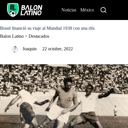
S
k
Noticias
México
Perú
i
p
t
o
Brasil financió su viaje al Mundial 1938 con una rifa
c
Balon Latino
>
Destacados
o
n
t
Joaquin
22 octubre, 2022
e
n
t