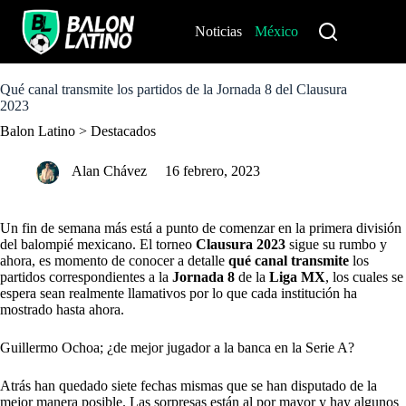
S
k
Noticias
México
Perú
i
p
t
o
Qué canal transmite los partidos de la Jornada 8 del Clausura
c
2023
o
Balon Latino
>
Destacados
n
t
e
Alan Chávez
16 febrero, 2023
n
t
Un fin de semana más está a punto de comenzar en la primera división
del balompié mexicano. El torneo
Clausura 2023
sigue su rumbo y
ahora, es momento de conocer a detalle
qué canal transmite
los
partidos correspondientes a la
Jornada 8
de la
Liga MX
, los cuales se
espera sean realmente llamativos por lo que cada institución ha
mostrado hasta ahora.
Guillermo Ochoa; ¿de mejor jugador a la banca en la Serie A?
Atrás han quedado siete fechas mismas que se han disputado de la
mejor manera posible. Las sorpresas están al por mayor y hay algunos