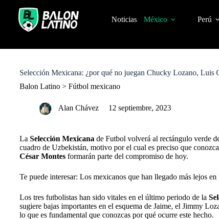
S
k
Noticias
México
Perú
i
p
t
o
c
o
Selección Mexicana: ¿por qué no juegan Chucky Lozano, Luis 
n
t
Balon Latino
>
Fútbol mexicano
e
n
Alan Chávez
12 septiembre, 2023
t
La
Selección Mexicana
de Futbol volverá al rectángulo verde de
cuadro de Uzbekistán, motivo por el cual es preciso que conozcas
César Montes
formarán parte del compromiso de hoy.
Te puede interesar: Los mexicanos que han llegado más lejos e
Los tres futbolistas han sido vitales en el último periodo de la
Se
sugiere bajas importantes en el esquema de Jaime, el Jimmy Loza
lo que es fundamental que conozcas por qué ocurre este hecho.