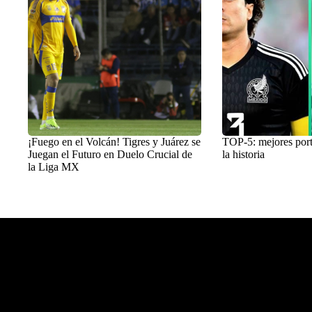
¡Fuego en el Volcán! Tigres y Juárez se
TOP-5: mejores por
Juegan el Futuro en Duelo Crucial de
la historia
la Liga MX
Balon Latino
>
Fútbol mexicano