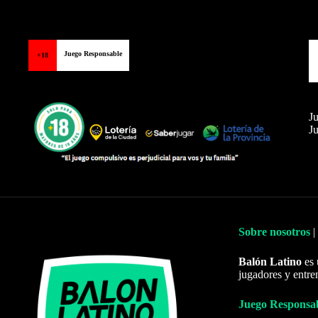
Juego Responsable
+18
Ju
Ju
Sobre nosotros
|
Balón Latino
es 
jugadores y entre
Juego Responsa