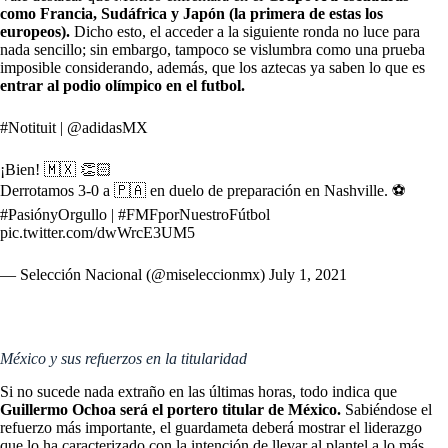
como Francia, Sudáfrica y Japón (la primera de estas los
europeos)
.
Dicho esto, el acceder a la siguiente ronda no luce para
nada sencillo; sin embargo, tampoco se vislumbra como una prueba
imposible considerando, además, que los aztecas ya saben lo que es
entrar al podio olímpico en el futbol.
#Notituit
|
@adidasMX
¡Bien! 🇲🇽 👏🏻
Derrotamos 3-0 a 🇵🇦 en duelo de preparación en Nashville. ⚽️
#PasiónyOrgullo
|
#FMFporNuestroFútbol
pic.twitter.com/dwWrcE3UM5
— Selección Nacional (@miseleccionmx)
July 1, 2021
México y sus refuerzos en la titularidad
Si no sucede nada extraño en las últimas horas, todo indica que
Guillermo Ochoa será el portero titular de México.
Sabiéndose el
refuerzo más importante, el guardameta deberá mostrar el liderazgo
que lo ha caracterizado con la intención de llevar al plantel a lo más