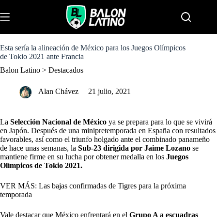
S
k
Menu
i
p
t
o
Esta sería la alineación de México para los Juegos Olímpicos
c
de Tokio 2021 ante Francia
o
Balon Latino
>
Destacados
n
t
e
Alan Chávez
21 julio, 2021
n
t
La
Selección Nacional de México
ya se prepara para lo que se vivirá
en Japón. Después de una minipretemporada en España con resultados
favorables, así como el triunfo holgado ante el combinado panameño
de hace unas semanas, la
Sub-23 dirigida por Jaime Lozano
se
mantiene firme en su lucha por obtener medalla en los
Juegos
Olímpicos de Tokio 2021.
VER MÁS: Las bajas confirmadas de Tigres para la próxima
temporada
Vale destacar que México enfrentará en el
Grupo A
a escuadras