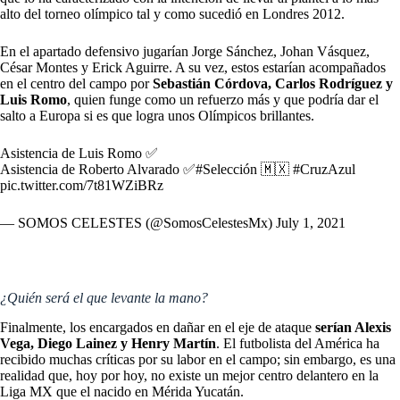
alto del torneo olímpico tal y como sucedió en Londres 2012.
En el apartado defensivo jugarían Jorge Sánchez, Johan Vásquez,
César Montes y Erick Aguirre. A su vez, estos estarían acompañados
en el centro del campo por
Sebastián Córdova, Carlos Rodríguez y
Luis Romo
, quien funge como un refuerzo más y que podría dar el
salto a Europa si es que logra unos Olímpicos brillantes.
Asistencia de Luis Romo ✅
Asistencia de Roberto Alvarado ✅
#Selección
🇲🇽
#CruzAzul
pic.twitter.com/7t81WZiBRz
— SOMOS CELESTES (@SomosCelestesMx)
July 1, 2021
¿Quién será el que levante la mano?
Finalmente, los encargados en dañar en el eje de ataque
serían Alexis
Vega, Diego Lainez y Henry Martín
. El futbolista del América ha
recibido muchas críticas por su labor en el campo; sin embargo, es una
realidad que, hoy por hoy, no existe un mejor centro delantero en la
Liga MX que el nacido en Mérida Yucatán.