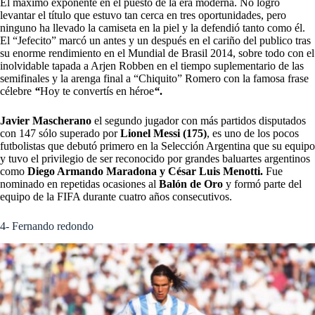
El máximo exponente en el puesto de la era moderna. No logró
levantar el título que estuvo tan cerca en tres oportunidades, pero
ninguno ha llevado la camiseta en la piel y la defendió tanto como él.
El “Jefecito” marcó un antes y un después en el cariño del publico tras
su enorme rendimiento en el Mundial de Brasil 2014, sobre todo con el
inolvidable tapada a Arjen Robben en el tiempo suplementario de las
semifinales y la arenga final a “Chiquito” Romero con la famosa frase
célebre
“
Hoy te convertís en héroe
“
.
Javier Mascherano
el segundo jugador con más partidos disputados
con 147 sólo superado por
Lionel Messi (175)
, es uno de los pocos
futbolistas que debutó primero en la Selección Argentina que su equipo
y tuvo el privilegio de ser reconocido por grandes baluartes argentinos
como
Diego Armando Maradona y César Luis Menotti.
Fue
nominado en repetidas ocasiones al
Balón de Oro
y formó parte del
equipo de la FIFA durante cuatro años consecutivos.
4- Fernando redondo