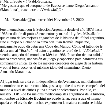
@MartinSouto
y
@PabloGonzalez
"Me gustaría que el aeropuerto de Ezeiza se llame Diego Armando
#Maradona
"
pic.twitter.com/Vwdzx4aQOr
— Mati Errecalde (@matierrecalde)
November 27, 2020
Fue internacional con la Selección Argentina desde el año 1973 hasta
1986 en dónde disputó 43 encuentros y marcó 11 goles. Más allá de
que es uno de los mejores enganches de la historia del fútbol argentino,
sino el mejor
o luchando la cima con Juan Román Riquelme,
únicamente pudo disputar una Copa del Mundo. Cómo el fútbol de le
debía una al
“Bocha”
, el astro argentino se retiró de la
“Albiceleste
”
siendo campeón del mundo en México 1986. Poseedor de una calidad
nunca antes vista, una visión de juego y capacidad para habilitar a sus
compañeros única. Es de los mejores creadores de juego de la historia
y por sí fuera poco,
es el máximo ídolo del mismísimo, Diego
Armando Maradona.
Al jugar toda su vida en Independiente de Avellaneda, mundialmente
su nombre no es tan reconocido, pese a que fue dos veces campeón del
mundo a nivel de clubes y una a nivel de selecciones. Por ello, en
nuestro TOP 5 de los mejores mediocampistas argentinos de la historia,
el nombre de
Ricardo Bochini
no puede faltar, pese a que el mismo
queda en el olvido de muchos expertos en la materia cuando se habla