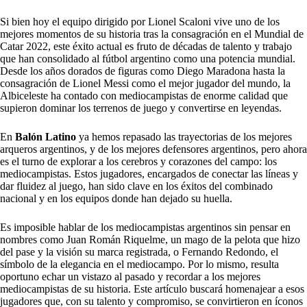
Si bien hoy el equipo dirigido por Lionel Scaloni vive uno de los
mejores momentos de su historia tras la consagración en el Mundial de
Catar 2022, este éxito actual es fruto de décadas de talento y trabajo
que han consolidado al fútbol argentino como una potencia mundial.
Desde los años dorados de figuras como Diego Maradona hasta la
consagración de Lionel Messi como el mejor jugador del mundo, la
Albiceleste ha contado con mediocampistas de enorme calidad que
supieron dominar los terrenos de juego y convertirse en leyendas.
En
Balón Latino
ya hemos repasado las trayectorias de
los mejores
arqueros argentinos
, y de los
mejores defensores argentinos
, pero ahora
es el turno de explorar a los cerebros y corazones del campo: los
mediocampistas. Estos jugadores, encargados de conectar las líneas y
dar fluidez al juego, han sido clave en los éxitos del combinado
nacional y en los equipos donde han dejado su huella.
Es imposible hablar de los mediocampistas argentinos sin pensar en
nombres como Juan Román Riquelme, un mago de la pelota que hizo
del pase y la visión su marca registrada, o Fernando Redondo, el
símbolo de la elegancia en el mediocampo. Por lo mismo, resulta
oportuno echar un vistazo al pasado y recordar a los mejores
mediocampistas de su historia. Este artículo buscará homenajear a esos
jugadores que, con su talento y compromiso, se convirtieron en íconos