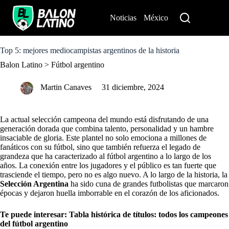
S
k
Noticias
México
Perú
i
p
t
o
Top 5: mejores mediocampistas argentinos de la historia
c
Balon Latino
>
Fútbol argentino
o
n
t
Martin Canaves
31 diciembre, 2024
e
n
t
La actual selección campeona del mundo está disfrutando de una
generación dorada que combina talento, personalidad y un hambre
insaciable de gloria. Este plantel no solo emociona a millones de
fanáticos con su fútbol, sino que también refuerza el legado de
grandeza que ha caracterizado al fútbol argentino a lo largo de los
años. La conexión entre los jugadores y el público es tan fuerte que
trasciende el tiempo, pero no es algo nuevo. A lo largo de la historia, la
Selección Argentina
ha sido cuna de grandes futbolistas que marcaron
épocas y dejaron huella imborrable en el corazón de los aficionados.
Te puede interesar:
Tabla histórica de títulos: todos los campeones
del fútbol argentino