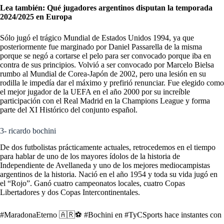
Lea también:
Qué jugadores argentinos disputan la temporada
2024/2025 en Europa
Sólo jugó el trágico Mundial de Estados Unidos 1994, ya que
posteriormente fue marginado por Daniel Passarella de la misma
porque se negó a cortarse el pelo para ser convocado porque iba en
contra de sus principios. Volvió a ser convocado por Marcelo Bielsa
rumbo al Mundial de Corea-Japón de 2002, pero una lesión en su
rodilla le impedía dar el máximo y prefirió renunciar. Fue elegido como
el mejor jugador de la UEFA en el año 2000 por su increíble
participación con el Real Madrid en la Champions League y forma
parte del XI Histórico del conjunto español.
3- ricardo bochini
De dos futbolistas prácticamente actuales, retrocedemos en el tiempo
para hablar de uno de los mayores ídolos de la historia de
Independiente de Avellaneda y uno de los mejores mediocampistas
argentinos de la historia. Nació en el año 1954 y toda su vida jugó en
el “Rojo”. Ganó cuatro campeonatos locales, cuatro Copas
Libertadores y dos Copas Intercontinentales.
#MaradonaEterno
🇦🇷⚽
#Bochini
en
#TyCSports
hace instantes con