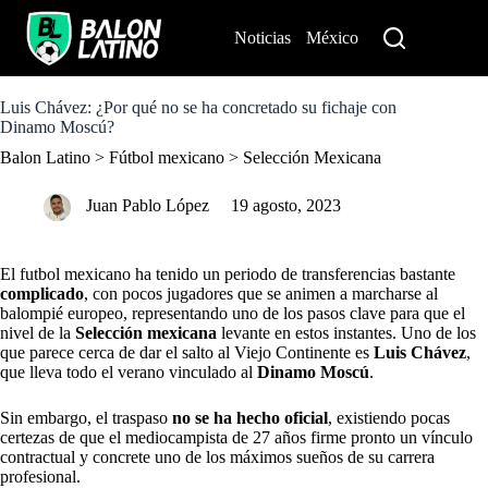
S
k
Noticias
México
Perú
i
p
t
o
Luis Chávez: ¿Por qué no se ha concretado su fichaje con
c
Dinamo Moscú?
o
Balon Latino
>
Fútbol mexicano
>
Selección Mexicana
n
t
e
Juan Pablo López
19 agosto, 2023
n
t
El futbol mexicano ha tenido un periodo de transferencias bastante
complicado
, con pocos jugadores que se animen a marcharse al
balompié europeo, representando uno de los pasos clave para que el
nivel de la
Selección mexicana
levante en estos instantes. Uno de los
que parece cerca de dar el salto al Viejo Continente es
Luis Chávez
,
que lleva todo el verano
vinculado al
Dinamo Moscú
.
Sin embargo, el traspaso
no se ha hecho oficial
, existiendo pocas
certezas de que el mediocampista de 27 años firme pronto un vínculo
contractual y concrete uno de los máximos sueños de su carrera
profesional.