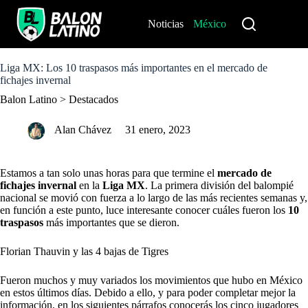
S
k
Noticias
México
Perú
i
p
t
o
Liga MX: Los 10 traspasos más importantes en el mercado de
c
fichajes invernal
o
Balon Latino
>
Destacados
n
t
e
Alan Chávez
31 enero, 2023
n
t
Estamos a tan solo unas horas para que termine el
mercado de
fichajes invernal
en la
Liga MX
. La primera división del balompié
nacional se movió con fuerza a lo largo de las más recientes semanas y,
en función a este punto, luce interesante conocer cuáles fueron los
10
traspasos
más importantes que se dieron.
Florian Thauvin y las 4 bajas de Tigres
Fueron muchos y muy variados los movimientos que hubo en México
en estos últimos días. Debido a ello, y para poder completar mejor la
información, en los siguientes párrafos conocerás los cinco jugadores