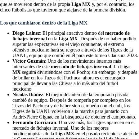
que se movieron dentro de la propia
Liga MX
y, por el contrario, los
cinco futbolistas que tuvieron que alejarse de la primera división.
Los que cambiaron dentro de la Liga MX
Diego Lainez
: El principal atractivo dentro del
mercado de
fichajes invernal
en la
Liga MX
. Después de no haber podido
superar las expectativas en el viejo continente, el extremo
ofensivo mexicano hará su regreso a través de los Tigres de la
UANL, equipo que confió en él para este torneo Clausura 2023.
Víctor Guzmán
: Uno de los movimientos internos más
interesantes de este
mercado de fichajes invernal
. La
Liga
MX
seguirá divirtiéndose con el Pocho; sin embargo, y después
de brillar en los Tuzos del Pachuca, ahora es el encargado
principal de llevar a las Chivas a lo más alto del futbol
mexicano.
Nicolás Ibáñez
: El mejor delantero de la temporada pasada
cambió de equipo. Después de romperla por completo en los
Tuzos del Pachuca y de haber sido campeón con el club, los
Tigres de la UANL volvieron a la marcha para juntarlo con
André-Pierre Gignac en la búsqueda de obtener el campeonato.
Fernando Gorriarán
: Una vez más, los Tigres aparecen en el
mercado de fichajes invernal. Uno de los mejores
mediocampistas de la
Liga MX
en el pasado reciente se alejó de