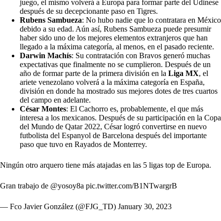
juego, el mismo volverá a Europa para formar parte del Udinese
después de su decepcionante paso en Tigres.
Rubens Sambueza
: No hubo nadie que lo contratara en México
debido a su edad. Aún así, Rubens Sambueza puede presumir
haber sido uno de los mejores elementos extranjeros que han
llegado a la máxima categoría, al menos, en el pasado reciente.
Darwin Machís
: Su contratación con Bravos generó muchas
expectativas que finalmente no se cumplieron. Después de un
año de formar parte de la primera división en la
Liga MX
, el
ariete venezolano volverá a la máxima categoría en España,
división en donde ha mostrado sus mejores dotes de tres cuartos
del campo en adelante.
César Montes
: El Cachorro es, probablemente, el que más
interesa a los mexicanos. Después de su participación en la Copa
del Mundo de Qatar 2022, César logró convertirse en nuevo
futbolista del Espanyol de Barcelona después del importante
paso que tuvo en Rayados de Monterrey.
Ningún otro arquero tiene más atajadas en las 5 ligas top de Europa.
Gran trabajo de
@yosoy8a
pic.twitter.com/B1NTwargrB
— Fco Javier González (@FJG_TD)
January 30, 2023