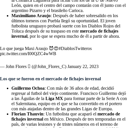
la Comarca Lagunera para fichar con los de la U de Nuevo
León, quien en el centro del campo contarán con él junto con el
argentino Pizarro y el brasileño Carioca.
Maximiliano Araujo
: Después de haber sobresalido en los
últimos torneos con Puebla llegó su oportunidad. El joven
futbolista uruguayo probará suerte con los Diablos Rojos del
Toluca después de su traspaso en este
mercado de fichajes
invernal
, por lo que se espera mucho de él a partir de ahora.
Lo que juega Maxi Araujo 😈😍
#DiablosTwitteros
pic.twitter.com/I00QZC4wWB
— John Flores  (@John_Flores_C)
January 22, 2023
Los que se fueron en el mercado de fichajes invernal
Guillermo Ochoa
: Con más de 36 años de edad, decidió
regresar al futbol del viejo continente. Francisco Guillermo dejó
a las Águilas de la
Liga MX
para formar parte de la Serie A con
el Salernitana, equipo en el que se ha convertido en el portero
con más atajadas dentro de las grandes Ligas de Europa.
Florian Thauvin
: Un futbolista que acaparó el
mercado de
fichajes invernal
en México. Después de tres temporadas en el
país, de varias lesiones y de tristes números en el terreno de