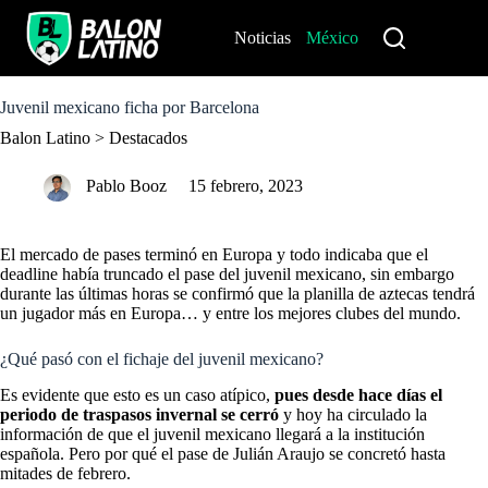
S
k
Noticias
México
Perú
i
p
t
o
Juvenil mexicano ficha por Barcelona
c
Balon Latino
>
Destacados
o
n
t
Pablo Booz
15 febrero, 2023
e
n
t
El mercado de pases terminó en Europa y todo indicaba que el
deadline había truncado el pase del juvenil mexicano, sin embargo
durante las últimas horas se confirmó que la planilla de aztecas tendrá
un jugador más en Europa… y entre los mejores clubes del mundo.
¿Qué pasó con el fichaje del juvenil mexicano?
Es evidente que esto es un caso atípico,
pues desde hace días el
periodo de traspasos invernal se cerró
y hoy ha circulado la
información de que el juvenil mexicano llegará a la institución
española. Pero por qué el pase de Julián Araujo se concretó hasta
mitades de febrero.