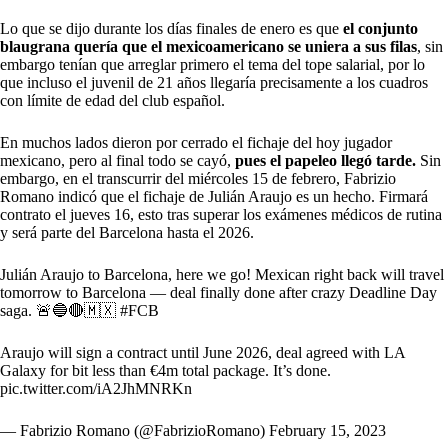
Lo que se dijo durante los días finales de enero es que
el conjunto
blaugrana quería que el mexicoamericano se uniera a sus filas
, sin
embargo tenían que arreglar primero el tema del tope salarial, por lo
que incluso el juvenil de 21 años llegaría precisamente a los cuadros
con límite de edad del club español.
En muchos lados dieron por cerrado el fichaje del hoy jugador
mexicano, pero al final todo se cayó,
pues el papeleo llegó tarde.
Sin
embargo, en el transcurrir del miércoles 15 de febrero, Fabrizio
Romano indicó que el fichaje de Julián Araujo es un hecho. Firmará
contrato el jueves 16, esto tras superar los exámenes médicos de rutina
y será parte del Barcelona hasta el 2026.
Julián Araujo to Barcelona, here we go! Mexican right back will travel
tomorrow to Barcelona — deal finally done after crazy Deadline Day
saga. 🚨🔵🔴🇲🇽
#FCB
Araujo will sign a contract until June 2026, deal agreed with LA
Galaxy for bit less than €4m total package. It’s done.
pic.twitter.com/iA2JhMNRKn
— Fabrizio Romano (@FabrizioRomano)
February 15, 2023