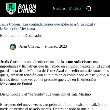
S
k
Noticias
México
Perú
i
p
t
o
Jesús Corona: Las contradicciones que golpean a Cruz Azul y
c
la Selección Mexicana
o
Balon Latino
>
Destacados
n
t
e
Alan Chávez
9 marzo, 2023
n
t
Jesús Corona
acaba de ofrecer una de las
contradicciones
más
importantes y llamativas que ha habido en el futbol mexicano. El actual
guardameta de la Máquina de
Cruz Azul
concedió unas declaraciones
que guardarían relación con su futuro en el combinado celeste y que, a
la vez, tienen que ver con el presente que vive en la
Selección
Mexicana
de Futbol.
Diego Cocca y el “parecido” que tiene con el Tata Martino
El arquero del nueve veces campeón del futbol mexicano realizó una
rueda de prensa el pasado martes. Dentro de todo lo que dijo,