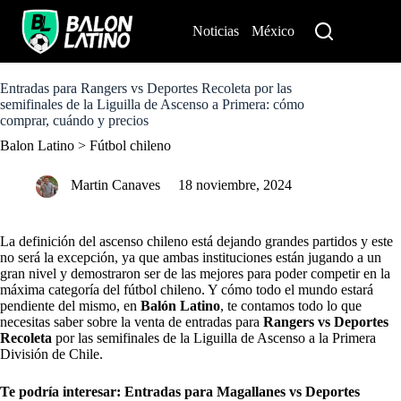
S
k
Noticias
México
Perú
i
p
t
o
Entradas para Rangers vs Deportes Recoleta por las
c
semifinales de la Liguilla de Ascenso a Primera: cómo
o
comprar, cuándo y precios
n
Balon Latino
>
Fútbol chileno
t
e
n
Martin Canaves
18 noviembre, 2024
t
La definición del ascenso chileno está dejando grandes partidos y este
no será la excepción, ya que ambas instituciones están jugando a un
gran nivel y demostraron ser de las mejores para poder competir en la
máxima categoría del fútbol chileno. Y cómo todo el mundo estará
pendiente del mismo, en
Balón Latino
, te contamos todo lo que
necesitas saber sobre la venta de entradas para
Rangers vs Deportes
Recoleta
por las semifinales de la Liguilla de Ascenso a la Primera
División de Chile.
Te podría interesar:
Entradas para Magallanes vs Deportes