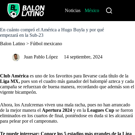
S
k
Noticias
México
Perú
i
p
t
o
En cuánto compró el América a Hugo Buyla y por qué
c
empezará en la Sub-23
o
Balon Latino
>
Fútbol mexicano
n
t
e
Juan Pablo López
14 septiembre, 2024
n
t
Club América
es uno de los favoritos para llevarse cada título de la
Liga MX
,
pues son el cuadro más ganador del balompié azteca y cada
campaña se refuerzan de buena manera, recordando que además son el
vigente bicampeón.
Ahora, los Azulcremas viven una mala racha, pues no han arrancado
de la mejor manera el
Apertura 2024
y en la
Leagues Cup
se fueron
eliminados en los cuartos de final, poniéndose en duda si les alcanzará
para pelear por el campeonato.
Te puede interesar:
Conoce los 5 estadios más grandes de la Liga