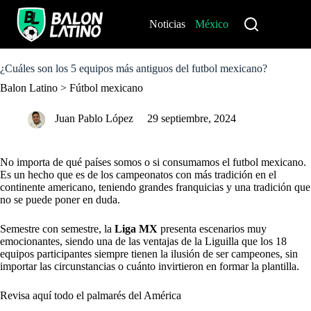
S
k
Noticias
México
Perú
i
p
t
o
¿Cuáles son los 5 equipos más antiguos del futbol mexicano?
c
Balon Latino
>
Fútbol mexicano
o
n
t
Juan Pablo López
29 septiembre, 2024
e
n
t
No importa de qué países somos o si consumamos el futbol mexicano.
Es un hecho que es de los campeonatos con más tradición en el
continente americano, teniendo grandes franquicias y una tradición que
no se puede poner en duda.
Semestre con semestre, la
Liga MX
presenta escenarios muy
emocionantes, siendo una de las ventajas de la Liguilla que los 18
equipos participantes siempre tienen la ilusión de ser campeones, sin
importar las circunstancias o cuánto invirtieron en formar la plantilla.
Revisa aquí todo el palmarés del América