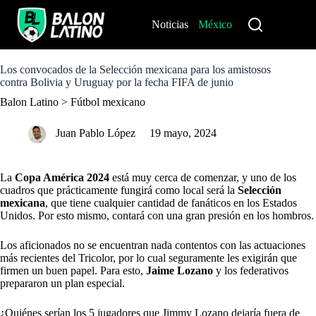
S
k
Noticias
México
Perú
i
p
t
o
Los convocados de la Selección mexicana para los amistosos
c
contra Bolivia y Uruguay por la fecha FIFA de junio
o
Balon Latino
>
Fútbol mexicano
n
t
e
Juan Pablo López
19 mayo, 2024
n
t
La
Copa América 2024
está muy cerca de comenzar, y uno de los
cuadros que prácticamente fungirá como local será la
Selección
mexicana
, que tiene cualquier cantidad de fanáticos en los Estados
Unidos. Por esto mismo, contará con una gran presión en los hombros.
Los aficionados no se encuentran nada contentos con las actuaciones
más recientes del Tricolor, por lo cual seguramente les exigirán que
firmen un buen papel. Para esto,
Jaime Lozano
y los federativos
prepararon un plan especial.
¿Quiénes serían los 5 jugadores que Jimmy Lozano dejaría fuera de