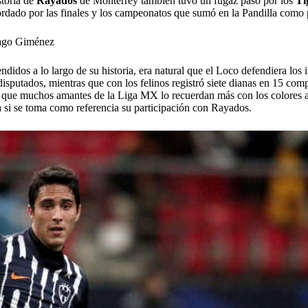
storia de
Rayados
de Monterrey también tuvo un fugaz paso por los
Ti
ordado por las finales y los campeonatos que sumó en la Pandilla como 
tiago Giménez
idos a lo largo de su historia, era natural que el Loco defendiera los 
isputados, mientras que con los felinos registró siete dianas en 15 com
o que muchos amantes de la Liga MX lo recuerdan más con los colores 
a si se toma como referencia su participación con Rayados.