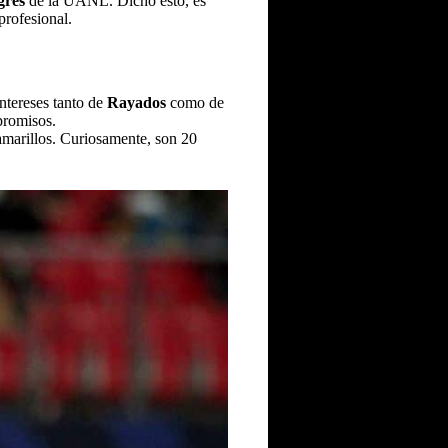
gres
de la UANL. Dicho esto, es
profesional.
intereses tanto de
Rayados
como de
promisos.
amarillos. Curiosamente, son 20