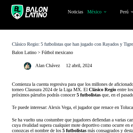
S
k
Noticias
México
Perú
i
p
t
o
c
o
Clásico Regio: 5 futbolistas que han jugado con Rayados y Tigres
n
t
Balon Latino
>
Fútbol mexicano
e
n
Alan Chávez
12 abril, 2024
t
Comienza la cuenta regresiva para que los millones de aficionad
torneo Clausura 2024 de la Liga MX. El
Clásico Regio
entre lo
próximos párrafos podrás conocer
5 futbolistas
que, en el pasado
Te puede interesar: Alexis Vega, el jugador que renace en Toluca
Se ha vuelto una costumbre que jugadores defiendan a varias cam
cuya rivalidad supera cualquier mote deportivo como ocurre en 
conozcas el nombre de los
5 futbolistas
más consagrados y desta