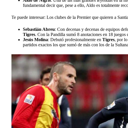
Aldo de Nigris
: Una de las más grandes leyendas en la hi
fundamental decir que, pese a ello, Aldo es totalmente rec
Te puede interesar: Los clubes de la Premier que quieren a San
Sebastián Abreu
: Con decenas y decenas de equipos defend
Tigres
. Con la Pandilla sumó 8 anotaciones en 18 juegos d
Jesús Molina
: Debutó profesionalmente en
Tigres
, por l
partidos exactos los que sumó de más con los de la Sultan