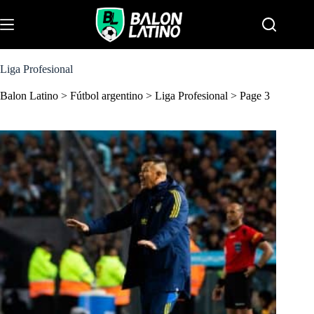
S
k
Menu
i
p
t
o
Liga Profesional
c
o
Balon Latino
>
Fútbol argentino
>
Liga Profesional
>
Page 3
n
t
e
n
t