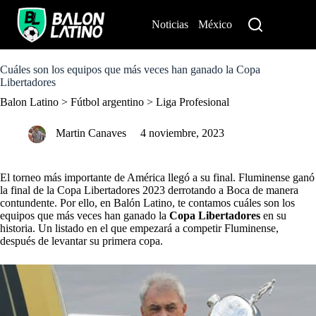
S
k
Noticias
México
Perú
i
p
t
o
Cuáles son los equipos que más veces han ganado la Copa
c
Libertadores
o
Balon Latino
>
Fútbol argentino
>
Liga Profesional
n
t
e
Martin Canaves
4 noviembre, 2023
n
t
El torneo más importante de América llegó a su final. Fluminense ganó
la final de la
Copa Libertadores 2023
derrotando a Boca de manera
contundente. Por ello, en
Balón Latino
, te contamos cuáles son los
equipos que más veces han ganado la
Copa Libertadores
en su
historia. Un listado en el que empezará a competir Fluminense,
después de levantar su primera copa.