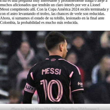
Esta es una pregunta muy interesante y probablemente traiga o aleje a
muchos aficionados que tendrán un claro interés por ver a Lionel
Messi compitiendo allí. Con la Copa América 2024 recién terminada y
con el astro levantando el trofeo, las chances de verle son reducidas.
Ahora, si sumamos el estado de su tobillo, lesionado en la final ante
Colombia, la probabilidad es mucho más reducida.
(Photo by Jerome Miron-USA TODAY Sports/Sipa USA/Iconsport)