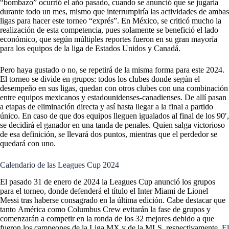
“bombazo” ocurrió el año pasado, cuando se anunció que se jugaría
durante todo un mes, mismo que interrumpiría las actividades de ambas
ligas para hacer este torneo “exprés”. En México, se criticó mucho la
realización de esta competencia, pues solamente se benefició el lado
económico, que según múltiples reportes fueron en su gran mayoría
para los equipos de la liga de Estados Unidos y Canadá.
Pero haya gustado o no, se repetirá de la misma forma para este 2024.
El torneo se divide en grupos: todos los clubes donde según el
desempeño en sus ligas, quedan con otros clubes con una combinación
entre equipos mexicanos y estadounidenses-canadienses. De allí pasan
a etapas de eliminación directa y así hasta llegar a la final a partido
único. En caso de que dos equipos lleguen igualados al final de los 90′,
se decidirá el ganador en una tanda de penales. Quien salga victorioso
de esa definición, se llevará dos puntos, mientras que el perdedor se
quedará con uno.
Calendario de las Leagues Cup 2024
El pasado 31 de enero de 2024 la Leagues Cup anunció los grupos
para el torneo, donde defenderá el título el Inter Miami de Lionel
Messi tras haberse consagrado en la última edición. Cabe destacar que
tanto
América como Columbus Crew evitarán la fase de grupos y
comenzarán a competir en la ronda de los 32 mejores debido a que
fueron los campeones de la Liga MX y de la MLS, respectivamente. El