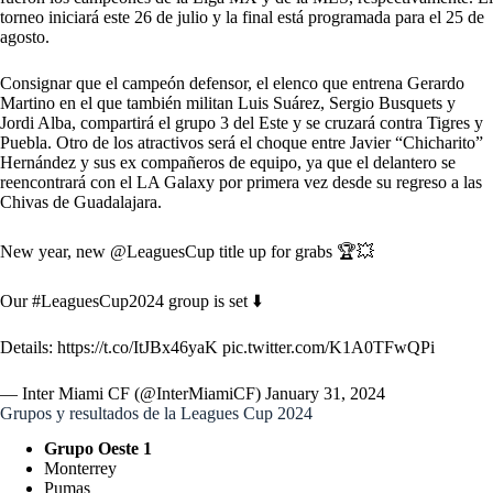
torneo iniciará este 26 de julio y la final está programada para el 25 de
agosto.
Consignar que el campeón defensor, el elenco que entrena Gerardo
Martino en el que también militan Luis Suárez, Sergio Busquets y
Jordi Alba, compartirá el grupo 3 del Este y se cruzará contra Tigres y
Puebla. Otro de los atractivos será el choque entre Javier “Chicharito”
Hernández y sus ex compañeros de equipo, ya que el delantero se
reencontrará con el LA Galaxy por primera vez desde su regreso a las
Chivas de Guadalajara.
New year, new
@LeaguesCup
title up for grabs 🏆💥
Our
#LeaguesCup2024
group is set ⬇️
Details:
https://t.co/ItJBx46yaK
pic.twitter.com/K1A0TFwQPi
— Inter Miami CF (@InterMiamiCF)
January 31, 2024
Grupos y resultados de la Leagues Cup 2024
Grupo Oeste 1
Monterrey
Pumas