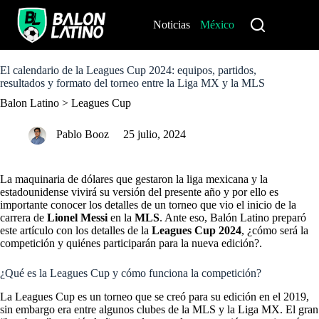
S
k
Noticias
México
Perú
i
p
t
o
El calendario de la Leagues Cup 2024: equipos, partidos,
c
resultados y formato del torneo entre la Liga MX y la MLS
o
Balon Latino
>
Leagues Cup
n
t
e
Pablo Booz
25 julio, 2024
n
t
La maquinaria de dólares que gestaron la liga mexicana y la
estadounidense vivirá su versión del presente año y por ello es
importante conocer los detalles de un torneo que vio el inicio de la
carrera de
Lionel Messi
en la
MLS
. Ante eso, Balón Latino preparó
este artículo con los detalles de la
Leagues Cup 2024
, ¿cómo será la
competición y quiénes participarán para la nueva edición?.
¿Qué es la Leagues Cup y cómo funciona la competición?
La Leagues Cup es un torneo que se creó para su edición en el 2019,
sin embargo era entre algunos clubes de la MLS y la Liga MX. El gran