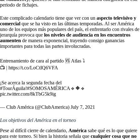
periodo de fichajes.
Este complicado calendario tiene que ver con un
aspecto televisivo y
comercial
que se ha visto en las últimas temporadas. Al ser América
uno de los equipos más populares del país, el enfrentarlo con rivales de
jerarquía provoca que
los niveles de audiencia en los encuentros
aumenten
de manera exponencial, trayendo consigo ganancias
importantes para todas las partes involucradas.
Entrenamiento de cara al partido 🆚 Atlas ⤵️
📺 |
https://t.co/LoCtIQ6VFA
¡Se acerca la segunda fecha del
#TourÁguila
!
#SOMOSAMÉRICA
🔹🔶🔹
pic.twitter.com/8kTbG5k9ig
— Club América (@ClubAmerica)
July 7, 2021
Los objetivos del América en el torneo
Pese al difícil cierre de calendario,
América
sabe qué es lo que quiere
para este torneo. Si bien la historia señala que
cualquier cosa que no