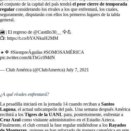
el conjunto de la capital del país tendrá
el peor cierre de temporada
regular
considerando los rivales a los que enfrentará, los cuales,
seguramente, disputarán con ellos los
primeros lugares de la tabla
general.
🎦 | El regreso de
@Castillo30__
🦅💪
📺:
https://t.co/bYANkuH2MM
🔸🔷
#SiempreÁguilas
#SOMOSAMÉRICA
pic.twitter.com/tkThGc0MdN
— Club América (@ClubAmerica)
July 7, 2021
¿A qué rivales enfrentará?
La pesadilla iniciará en la jornada 14 cuando reciban a
Santos
Laguna
, el actual subcampeón del país. Una semana después América
recibirá a los
Tigres de la UANL
para, posteriormente, enfrentar a
Cruz Azul
como visitante administrativo en el Estadio Azteca.
Finalmente, el club cerrará la fase regular midiéndose a los
Rayados
de Monterrey
, quienes se han reforzado de manera categórica en este