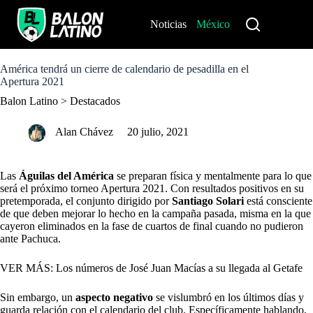
S
k
Noticias
México
Perú
i
p
t
o
América tendrá un cierre de calendario de pesadilla en el
c
Apertura 2021
o
Balon Latino
>
Destacados
n
t
e
Alan Chávez
20 julio, 2021
n
t
Las
Águilas del América
se preparan física y mentalmente para lo que
será el próximo torneo Apertura 2021. Con resultados positivos en su
pretemporada, el conjunto dirigido por
Santiago Solari
está consciente
de que deben mejorar lo hecho en la campaña pasada, misma en la que
cayeron eliminados en la fase de cuartos de final cuando no pudieron
ante Pachuca.
VER MÁS: Los números de José Juan Macías a su llegada al Getafe
Sin embargo, un
aspecto negativo
se vislumbró en los últimos días y
guarda relación con el calendario del club. Específicamente hablando,