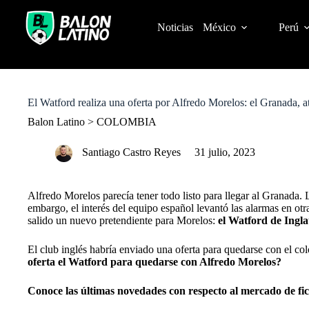
S
k
Noticias
México
Perú
i
p
t
o
c
o
El Watford realiza una oferta por Alfredo Morelos: el Granada, a
n
t
Balon Latino
>
COLOMBIA
e
n
Santiago Castro Reyes
31 julio, 2023
t
Alfredo Morelos parecía tener todo listo para llegar al Granada.
L
embargo, el interés del equipo español levantó las alarmas en otra
salido un nuevo pretendiente para Morelos:
el Watford de Ingla
El club inglés habría enviado una oferta para quedarse con el co
oferta el Watford para quedarse con Alfredo Morelos?
Conoce las últimas novedades con respecto al mercado de fi