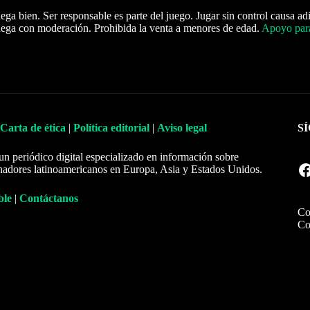
ega bien. Ser responsable es parte del juego. Jugar sin control causa ad
ega con moderación. Prohibida la venta a menores de edad.
Apoyo para
Carta de ética
|
Política editorial
|
Aviso legal
S
un periódico digital especializado en información sobre
Facebook
nadores latinoamericanos en Europa, Asia y Estados Unidos.
ble
|
Contáctanos
Co
Co