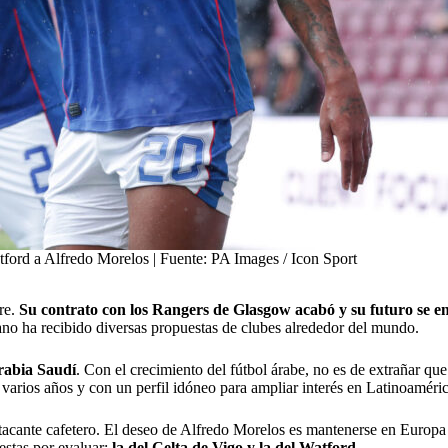
tford a Alfredo Morelos | Fuente: PA Images / Icon Sport
re.
Su contrato con los Rangers de Glasgow acabó y su futuro se 
iano ha recibido diversas propuestas de clubes alrededor del mundo.
rabia Saudí
. Con el crecimiento del fútbol árabe, no es de extrañar q
r varios años y con un perfil idóneo para ampliar interés en Latinoaméric
tacante cafetero. El deseo de Alfredo Morelos es mantenerse en Europa y
estas por evaluar:
la del Celta de Vigo y la del Watford.