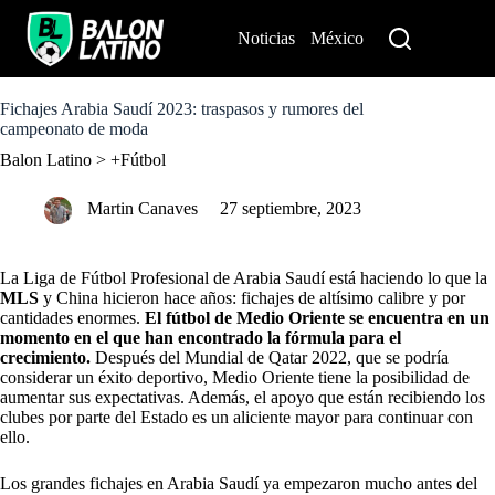
S
k
Noticias
México
Perú
i
p
t
o
Fichajes Arabia Saudí 2023: traspasos y rumores del
c
campeonato de moda
o
Balon Latino
>
+Fútbol
n
t
e
Martin Canaves
27 septiembre, 2023
n
t
La Liga de Fútbol Profesional de Arabia Saudí está haciendo lo que la
MLS
y China hicieron hace años: fichajes de altísimo calibre y por
cantidades enormes.
El fútbol de Medio Oriente se encuentra en un
momento en el que han encontrado la fórmula para el
crecimiento.
Después del Mundial de Qatar 2022, que se podría
considerar un éxito deportivo, Medio Oriente tiene la posibilidad de
aumentar sus expectativas. Además, el apoyo que están recibiendo los
clubes por parte del Estado es un aliciente mayor para continuar con
ello.
Los grandes fichajes en Arabia Saudí ya empezaron mucho antes del