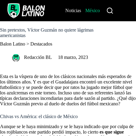
S
k
Noticias
México
Perú
i
p
t
o
Sin pretextos, Víctor Guzmán no quiere lágrimas
c
americanistas
o
Balon Latino
>
Destacados
n
t
e
Redacción BL
18 marzo, 2023
n
t
Esta es la víspera de uno de los clásicos nacionales más esperados de
los últimos años. Y es que el Guadalajara encontró un excelente nivel
futbolístico y se puede decir que por ratos ha jugado mejor fútbol que
los azulcremas en este torneo. Incluso uno de sus referentes lanzó las
típicas declaraciones incendiarias para darle sazón al partido. ¿Qué dijo
Víctor Guzmán previo al duelo de duelos del fútbol mexicano?
Chivas vs América: el clásico de México
Aunque se le haya minimizado y se le haya indicado que por culpa de
los rojiblancos este partido perdió impacto, lo cierto
es que sigue