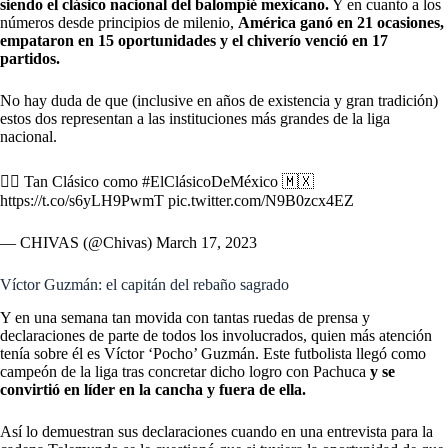
siendo el clásico nacional del balompié mexicano.
Y en cuanto a los
números desde principios de milenio,
América ganó en 21 ocasiones,
empataron en 15 oportunidades y el chiverío venció en 17
partidos.
No hay duda de que (inclusive en años de existencia y gran tradición)
estos dos representan a las instituciones más grandes de la liga
nacional.
🤷‍♂️ Tan Clásico como
#ElClásicoDeMéxico
🇲🇽
https://t.co/s6yLH9PwmT
pic.twitter.com/N9B0zcx4EZ
— CHIVAS (@Chivas)
March 17, 2023
Víctor Guzmán: el capitán del rebaño sagrado
Y en una semana tan movida con tantas ruedas de prensa y
declaraciones de parte de todos los involucrados, quien más atención
tenía sobre él es
Víctor ‘Pocho’ Guzmán.
Este futbolista llegó como
campeón de la liga tras concretar dicho logro con Pachuca
y se
convirtió en líder en la cancha y fuera de ella.
Así lo demuestran sus declaraciones cuando en una entrevista para la